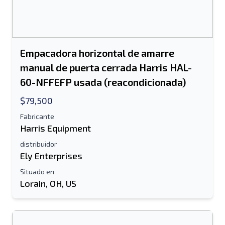
Nombre completo
Listado de mensajes de texto al dispositivo
Empacadora horizontal de amarre
móvil
manual de puerta cerrada Harris HAL-
Dirección de correo electrónico
60-NFFEFP usada (reacondicionada)
$79,500
Tu nombre completo
Fabricante
Móvil
Harris Equipment
distribuidor
Ely Enterprises
Información Adicional
Situado en
Enviar
Lorain, OH, US