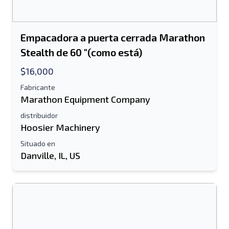
Empacadora a puerta cerrada Marathon
Stealth de 60 "(como está)
$16,000
Fabricante
Marathon Equipment Company
distribuidor
Hoosier Machinery
Enviar a un amigo
Situado en
Danville, IL, US
Se requiere el campo de dirección de
correo electrónico o número de teléfono
móvil
Send a Message
Enviar listado a correo electrónico