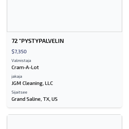
Joko sähköpostiosoite tai
matkapuhelinnumerokenttä vaaditaan
Send a Message
Lähetä luettelo sähköpostitse
72 "PYSTYPALVELIN
Koko nimi
$7,350
Valmistaja
Tekstiluettelo mobiililaitteelle
Cram-A-Lot
jakaja
Sähköpostiosoite
JGM Cleaning, LLC
Sijaitsee
Koko nimesi
Grand Saline, TX, US
Matkapuhelin
lisäinformaatio