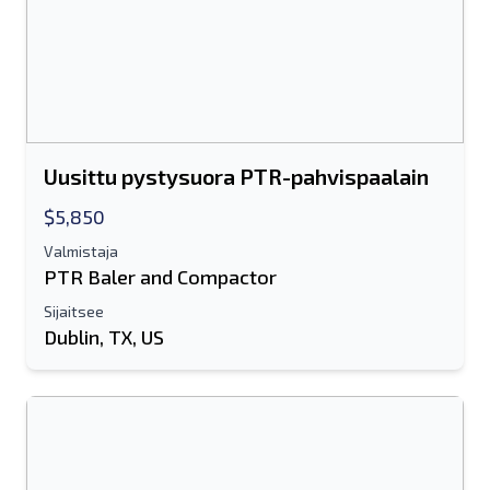
Uusittu pystysuora PTR-pahvispaalain
$5,850
Valmistaja
PTR Baler and Compactor
Sijaitsee
Dublin, TX, US