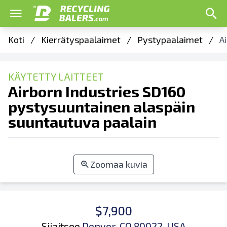
Koti
/
Kierrätyspaalaimet
/
Pystypaalaimet
/
A
KÄYTETTY LAITTEET
Airborn Industries SD160
pystysuuntainen alaspäin
suuntautuva paalain
Zoomaa kuvia
$7,900
Sijaitsee
Denver, CO 80022, USA