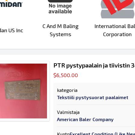
C And M Baling
International Ba
an US Inc
Systems
Corporation
PTR pystypaalain ja tiivistin
$6,500.00
kategoria
Tekstiili pystysuorat paalaimet
Valmistaja
American Baler Company
Kunto
Excellent Condition (Like Ne