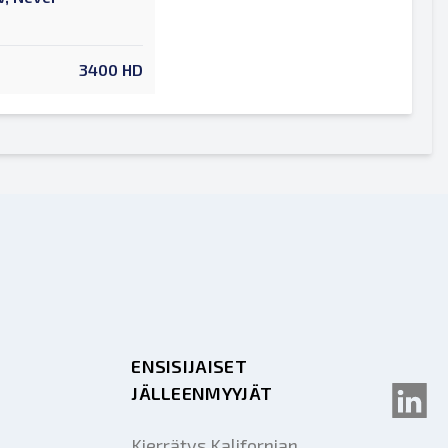
3400 HD
ENSISIJAISET
JÄLLEENMYYJÄT
Kierrätys Kalifornian