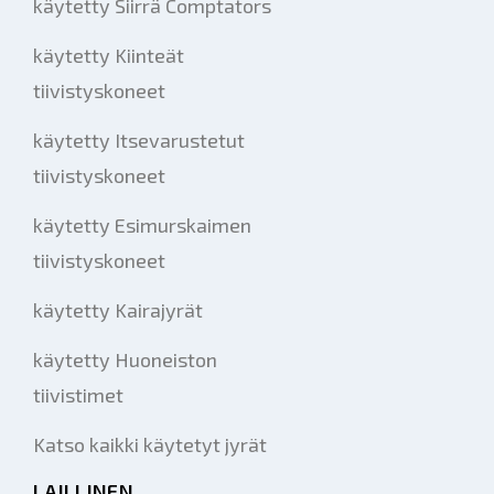
käytetty Siirrä Comptators
käytetty Kiinteät
tiivistyskoneet
käytetty Itsevarustetut
tiivistyskoneet
käytetty Esimurskaimen
tiivistyskoneet
käytetty Kairajyrät
käytetty Huoneiston
tiivistimet
Katso kaikki käytetyt jyrät
LAILLINEN