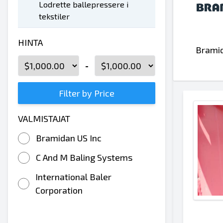
Lodrette ballepressere i
tekstiler
HINTA
Bramid
-
Filter by Price
VALMISTAJAT
Bramidan US Inc
C And M Baling Systems
International Baler
Corporation