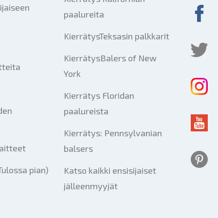
ijaiseen
paalureita
KierrätysTeksasin palkkarit
KierrätysBalers of New
tteita
York
Kierrätys Floridan
iden
paalureista
Kierrätys: Pennsylvanian
aitteet
balsers
Tulossa pian)
Katso kaikki ensisijaiset
jälleenmyyjät