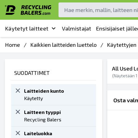
Käytetyt laitteet
Valmistajat
Ensisijaiset jäl
Home
/
Kaikkien laitteiden luettelo
/
Käytettyjen 
All Used L
SUODATTIMET
(Näytetään
1
Laitteiden kunto
Käytetty
Osta valm
Laitteen tyyppi
Recycling Balers
Laiteluokka