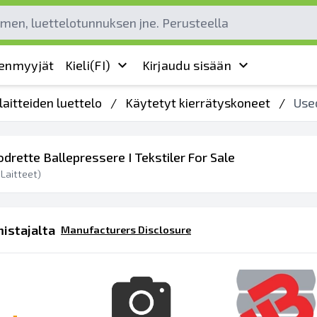
leenmyyjät
Kieli
(FI)
Kirjaudu sisään
laitteiden luettelo
/
Käytetyt kierrätyskoneet
/
Used
odrette Ballepressere I Tekstiler For Sale
Laitteet)
istajalta
Manufacturers Disclosure