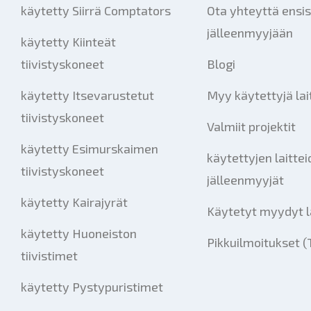
käytetty Siirrä Comptators
Ota yhteyttä ensis
jälleenmyyjään
käytetty Kiinteät
tiivistyskoneet
Blogi
käytetty Itsevarustetut
Myy käytettyjä lai
tiivistyskoneet
Valmiit projektit
käytetty Esimurskaimen
käytettyjen laitte
tiivistyskoneet
jälleenmyyjät
käytetty Kairajyrät
Käytetyt myydyt l
käytetty Huoneiston
Pikkuilmoitukset (
tiivistimet
käytetty Pystypuristimet