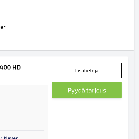
ler
 3400 HD
Lisätietoja
Pyydä tarjous
w, Never