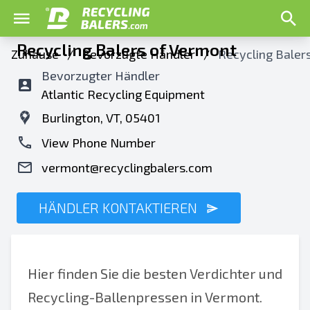
Recycling Balers of Vermont
Zuhause
/
Bevorzugte Händler
/
Recycling Baler
Bevorzugter Händler
Atlantic Recycling Equipment
Burlington, VT, 05401
View Phone Number
vermont@recyclingbalers.com
HÄNDLER KONTAKTIEREN
Hier finden Sie die besten Verdichter und
Recycling-Ballenpressen in Vermont.