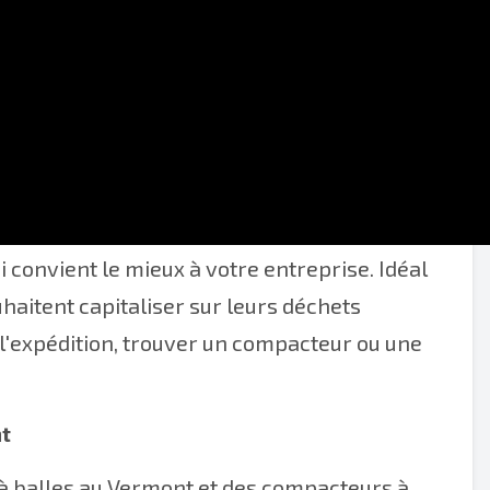
 recyclage au Vermont ici. Comparez les
i convient le mieux à votre entreprise. Idéal
haitent capitaliser sur leurs déchets
 l'expédition, trouver un compacteur ou une
t
 à balles au Vermont et des compacteurs à