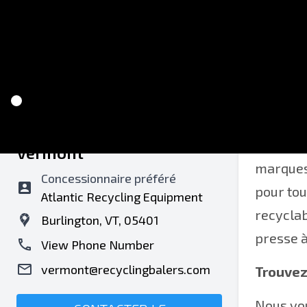
Recycling Balers of
Trouvez 
Vermont
marques 
Concessionnaire préféré
pour tou
Atlantic Recycling Equipment
recyclab
Burlington, VT, 05401
presse à
View Phone Number
vermont@recyclingbalers.com
Trouvez
Nous vou