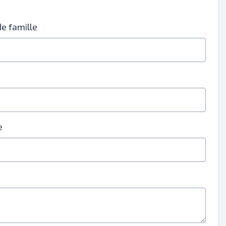
e famille
e