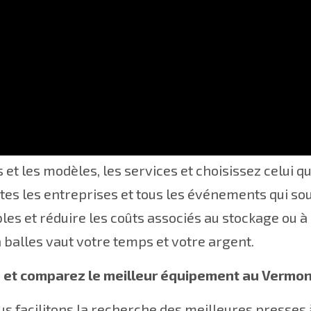
les meilleurs compacteurs et presses à balles de
et les modèles, les services et choisissez celui qu
tes les entreprises et tous les événements qui sou
les et réduire les coûts associés au stockage ou à
 balles vaut votre temps et votre argent.
 et comparez le meilleur équipement au Vermon
s facilitons la recherche des meilleures presses