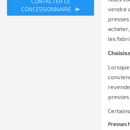
CONTACTER LE
CONCESSIONNAIRE
vendre q
presses 
acheter
les fabr
Choisis
Lorsque
convienn
revendeu
presses 
Certains
Presses 