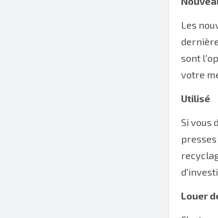
Nouvea
Les nouv
dernière
sont l'o
votre me
Utilisé
Si vous 
presses 
recyclag
d'invest
Louer d