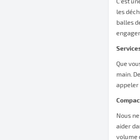
C'est un
les déch
balles d
engager 
Service
Que vous
main. De
appeler 
Compac
Nous ne 
aider da
volume d