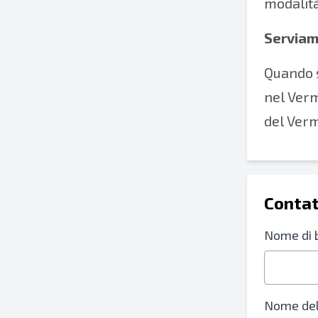
modalità
Serviam
Quando s
nel Verm
del Verm
Contat
Nome di 
Nome dell