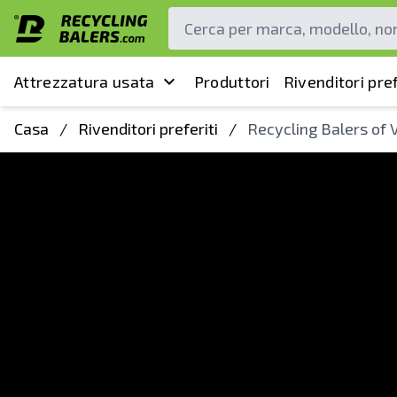
Attrezzatura usata
Produttori
Rivenditori pref
Casa
/
Rivenditori preferiti
/
Recycling Balers of