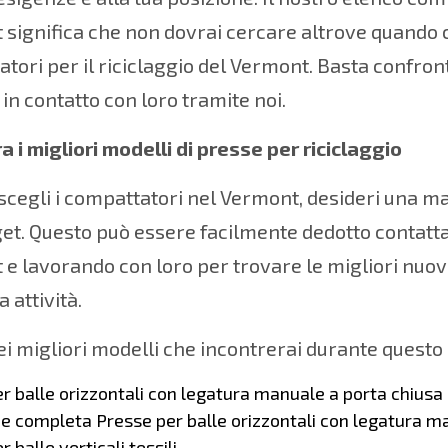
significa che non dovrai cercare altrove quando ce
tori per il riciclaggio del Vermont. Basta confront
 in contatto con loro tramite noi.
ra i migliori modelli di presse per riciclaggio
cegli i compattatori nel Vermont, desideri una mar
et. Questo può essere facilmente dedotto contatta
e lavorando con loro per trovare le migliori nuov
a attività.
ei migliori modelli che incontrerai durante questo
r balle orizzontali con legatura manuale a porta chiusa
e completa Presse per balle orizzontali con legatura m
 balle verticali tessili