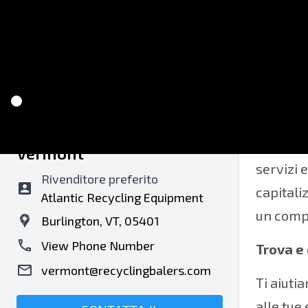
Recycling Balers of
Trova i 
Vermont
servizi 
Rivenditore preferito
capitaliz
Atlantic Recycling Equipment
un compa
Burlington, VT, 05401
View Phone Number
Trova e 
vermont@recyclingbalers.com
Ti aiuti
alle tue