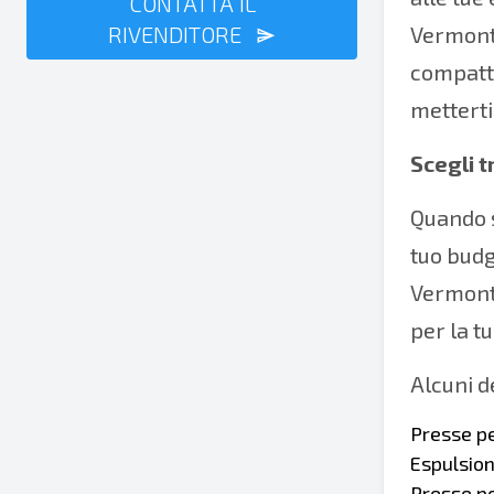
CONTATTA IL
RIVENDITORE
Vermont 
compatta
metterti
Scegli t
Quando s
tuo budg
Vermont 
per la tu
Alcuni d
Presse pe
Espulsion
Presse per