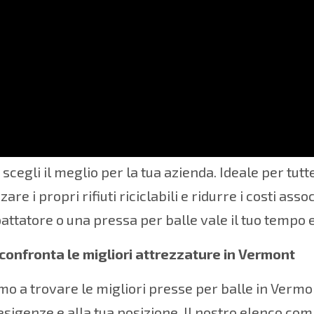
migliori compattatori e presse per riciclaggio in 
e scegli il meglio per la tua azienda. Ideale per tut
zare i propri rifiuti riciclabili e ridurre i costi as
ttatore o una pressa per balle vale il tuo tempo 
confronta le migliori attrezzature in Vermont
amo a trovare le migliori presse per balle in Vermo
 esigenze e alla tua posizione. Il nostro elenco com