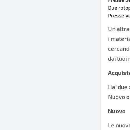
Due rotop
Presse Ve
Un'altra
i materia
cercando
dai tuoi 
Acquist
Hai due 
Nuovo o 
Nuovo
Le nuove