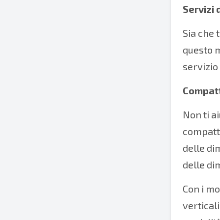
Servizi
Sia che 
questo m
servizio
Compatt
Non ti a
compatta
delle di
delle di
Con i mo
verticali