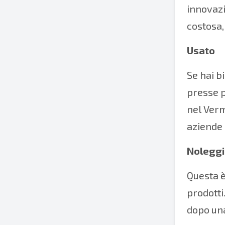
innovazi
costosa,
Usato
Se hai bi
presse p
nel Verm
aziende 
Noleggi
Questa è
prodotti
dopo una