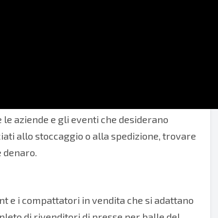
Vermont qui. Confronta marche e modelli,
te le aziende e gli eventi che desiderano
sociati allo stoccaggio o alla spedizione, trovare
e denaro.
nt e i compattatori in vendita che si adattano
pleto di rivenditori di presse per balle del