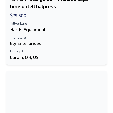
horisontell balpress
E-postadress
$79,500
Tillverkare
Ditt fullständiga namn
Harris Equipment
Mobil
-handlare
Ely Enterprises
ytterligare information
Finns på
Lorain, OH, US
Skicka
Skicka