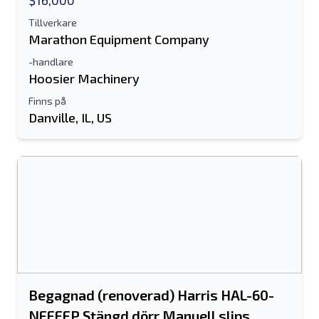
$16,000
Tillverkare
Marathon Equipment Company
-handlare
Hoosier Machinery
Finns på
Danville, IL, US
Skicka till en vän
Antingen e-postadress eller fält för
mobilnummer krävs
Send a Message
Skicka annons till e-post
Fullständiga namn
Begagnad (renoverad) Harris HAL-60-
NFFEFP Stängd dörr Manuell slips
Textlista till mobil enhet