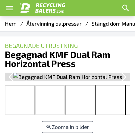
Hem
/
Återvinning balpressar
/
Stängd dörr Manue
BEGAGNADE UTRUSTNING
Begagnad KMF Dual Ram
Horizontal Press
Zooma in bilder