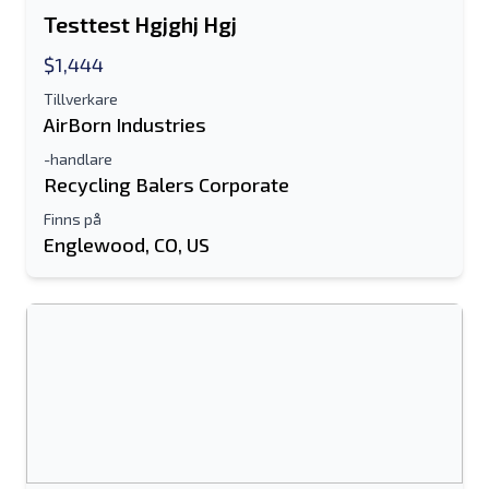
Testtest Hgjghj Hgj
$1,444
Tillverkare
AirBorn Industries
-handlare
Recycling Balers Corporate
Finns på
Skicka till en vän
Englewood, CO, US
Antingen e-postadress eller fält för
mobilnummer krävs
Send a Message
Skicka annons till e-post
Fullständiga namn