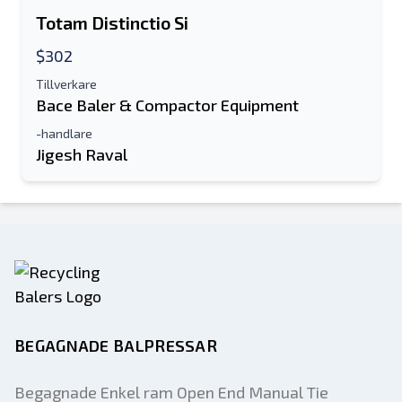
Textlista till mobil enhet
Totam Distinctio Si
$302
E-postadress
Tillverkare
Bace Baler & Compactor Equipment
Ditt fullständiga namn
-handlare
Mobil
Jigesh Raval
ytterligare information
Skicka
BEGAGNADE BALPRESSAR
Skicka
Begagnade Enkel ram Open End Manual Tie