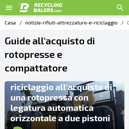
Casa
/
notizie-rifiuti-attrezzature-e-riciclaggio
/
Guide all'acquisto di
rotopresse e
CONSIGLI E SUGGERIMENTI
compattatore
Guida alle rotopresse per
riciclaggio all'acquisto di
una rotopressa con
legatura automatica
orizzontale a due pistoni
GUIDE ALL'ACQUISTO DI ROTOPRESSE E