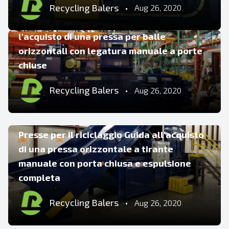
COMPATTATORE
Recycling Balers
•
Aug 26, 2020
Guida per il riciclaggio delle presse per
l'acquisto di una pressa per balle
orizzontali con legatura manuale a porte
chiuse
Recycling Balers
•
Aug 26, 2020
CONSIGLI E SUGGERIMENTI
Presse per il riciclaggio Guida all'acquisto
di una pressa orizzontale a tirante
manuale con porta chiusa e espulsione
completa
Recycling Balers
•
Aug 26, 2020
CONSIGLI E SUGGERIMENTI