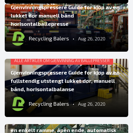
Gjenvinningspressere Guide for kjøp av en
lukket dør manuell bånd
horisontalballepresse
Recycling Balers
•
Aug 26, 2020
ALLE ARTIKLER OM GJENVINNING AV BALLEPRESSER
Gjenvinningspressere Guide for kjøp av en
fullstendig utstengt lukket dør, manuell
bånd, horisontalbalanse
Recycling Balers
•
Aug 26, 2020
ALLE ARTIKLER OM GJENVINNING AV BALLEPRESSER
Gjenvinningspresseveiledning for kjøp av
en enkelt ramme, åpen ende, automatisk