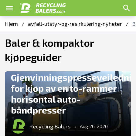
Hjem
/
avfall-utstyr-og-resirkulering-nyheter
/
B
Baler & kompaktor
kjøpeguider
ALLE ARTIKLER OM GJENVINNING AV BALLEPRESSER
Gjenvinningspresseveiledni
for kjøp av en to-rammer
horisontal auto-
båndpresser
Recycling Balers
•
Aug 26, 2020
BALER & KOMPAKTOR KJØPEGUIDER