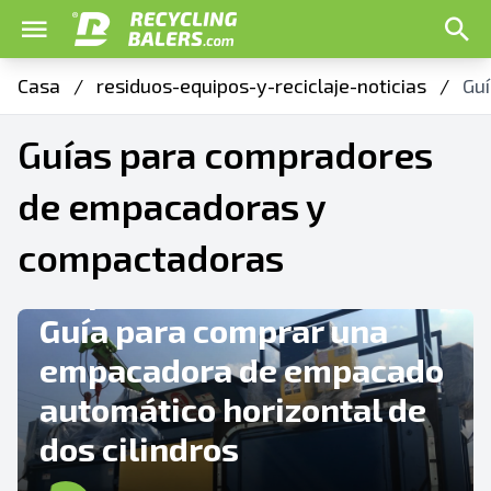
Casa
/
residuos-equipos-y-reciclaje-noticias
/
Gu
Guías para compradores
de empacadoras y
CONSEJOS Y SUGERENCIAS
compactadoras
Empacadoras de reciclaje
Guía para comprar una
empacadora de empacado
automático horizontal de
dos cilindros