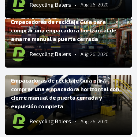
GUÍAS PARA COMPRADORES DE EMPACADORAS Y
Recycling Balers
•
Aug 26, 2020
COMPACTADORAS
Empacadoras de reciclaje Guía para
comprar una empacadora horizontal de
amarre manual a puerta cerrada
Recycling Balers
•
Aug 26, 2020
CONSEJOS Y SUGERENCIAS
Empacadoras de reciclaje Guía para
comprar una empacadora horizontal con
cierre manual de puerta cerrada y
expulsión completa
CONSEJOS Y SUGERENCIAS
Recycling Balers
•
Aug 26, 2020
RecyclingBalers Guía para comprar una