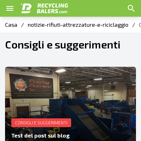
Come sbloccare in
CONSIGLI E SUGGERIMENTI
sicurezza una pressa per
Quanto cartone è necessario per fare una
Casa
/
notizie-rifiuti-attrezzature-e-riciclaggio
/
cartone
balla?
Consigli e suggerimenti
Recycling Balers
Recycling Balers
•
•
Apr 20, 2022
Mar 23, 2022
CONSIGLI E SUGGERIMENTI
Test del post sul blog