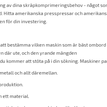
rcing av dina skräpkomprimeringsbehov - något s
. Hitta
amerikanska presspressar
och amerikans
n för din investering.
n att bestämma vilken maskin som är bäst ombord 
nen där ute, och den yrande mängden
u kommer att stöta på i din sökning. Maskiner pass
 metall och allt däremellan.
produktion.
 ett material.