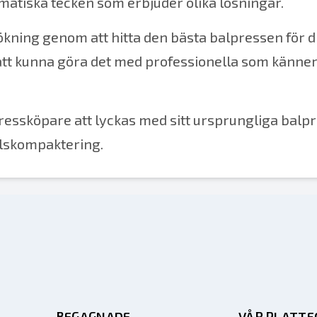
atiska tecken som erbjuder olika lösningar.
sökning genom att hitta den bästa balpressen för d
att kunna göra det med professionella som känne
ressköpare att lyckas med sitt ursprungliga balp
allskompaktering.
BEGAGNADE
VÅR PLATT