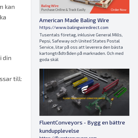
om kan
ka
American Made Baling Wire
https://www.balingwiredirect.com
Tusentals företag, inklusive General Mills,
Pepsi, Safeway och United States Postal
Service, litar på oss att leverera den bästa
kartongtrådtråden på marknaden. Och med
i din
goda skäl
ar till:
FluentConveyors - Bygg en bättre
kundupplevelse
https://fluentconveyors.com