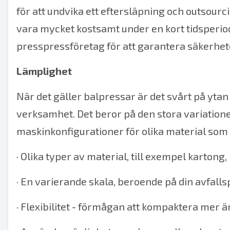
för att undvika ett eftersläpning och outsou
vara mycket kostsamt under en kort tidsperiod
presspressföretag
för att garantera säkerhete
Lämplighet
När det gäller balpressar är det svårt på yta
verksamhet. Det beror på den stora variatio
maskinkonfigurationer för olika material som d
·
Olika typer av material, till exempel kartong,
·
En varierande skala, beroende på din avfalls
·
Flexibilitet - förmågan att kompaktera mer än