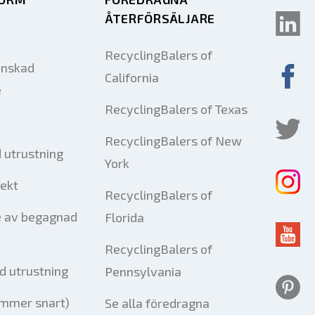
ÅTERFÖRSÄLJARE
RecyclingBalers of
önskad
California
e
RecyclingBalers of Texas
RecyclingBalers of New
 utrustning
York
jekt
RecyclingBalers of
e av begagnad
Florida
RecyclingBalers of
d utrustning
Pennsylvania
mmer snart)
Se alla föredragna