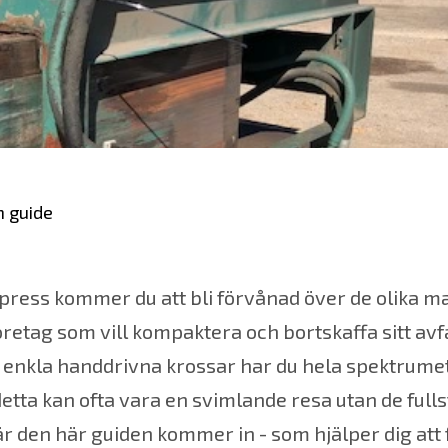
n guide
press kommer du att bli förvånad över de olika m
företag som vill kompaktera och bortskaffa sitt avfa
l enkla handdrivna krossar har du hela spektrume
tta kan ofta vara en svimlande resa utan de full
där den här guiden kommer in - som hjälper dig att 