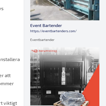
vs
Event Bartender
https://eventbartenders.com/
Eventbartender
installera
r att
 kommer
 viktigt