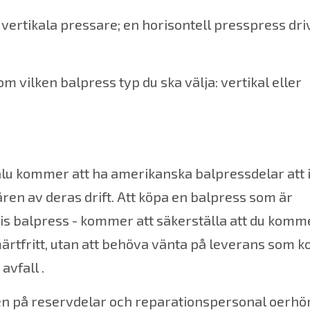
 vertikala pressare; en
horisontell presspress
dri
m vilken balpress typ du ska välja: vertikal eller
salu kommer att ha
amerikanska balpressdelar
att 
ren av deras drift. Att köpa en balpress som är
is balpress
- kommer att säkerställa att du komme
ärtfritt, utan att behöva vänta på leverans som
avfall .
en på reservdelar och reparationspersonal oerhört