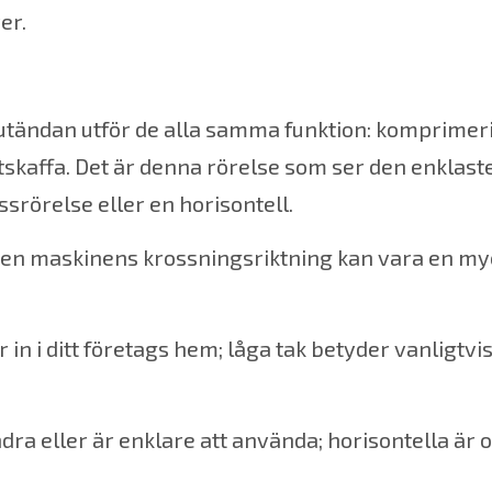
er.
lutändan utför de alla samma funktion: komprimer
tskaffa. Det är denna rörelse som ser den enklast
ssrörelse eller en horisontell.
, men maskinens krossningsriktning kan vara en my
in i ditt företags hem; låga tak betyder vanligtvis
ra eller är enklare att använda; horisontella är o