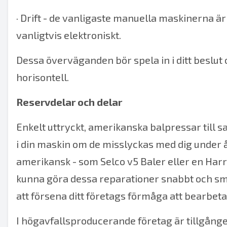
·
Drift - de vanligaste manuella maskinerna är
vanligtvis elektroniskt.
Dessa överväganden bör spela in i ditt beslut o
horisontell.
Reservdelar och delar
Enkelt uttryckt,
amerikanska balpressar
till 
i din maskin om de misslyckas med dig under å
amerikansk - som
Selco v5 Baler
eller en
Harr
kunna göra dessa reparationer snabbt och sm
att försena ditt företags förmåga att bearbeta 
I högavfallsproducerande företag är tillgång