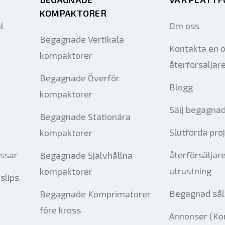
KOMPAKTORER
l
Om oss
Begagnade Vertikala
Kontakta en 
kompaktorer
återförsäljar
Begagnade Överför
Blogg
kompaktorer
Sälj begagnad
Begagnade Stationära
Slutförda pro
kompaktorer
essar
återförsäljar
Begagnade Självhållna
utrustning
kompaktorer
slips
Begagnad sål
Begagnade Komprimatorer
före kross
Annonser (Ko