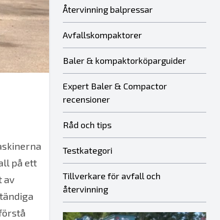
Återvinning balpressar
Avfallskompaktorer
Baler & kompaktorköparguider
Expert Baler & Compactor
recensioner
Råd och tips
askinerna
Testkategori
ll på ett
Tillverkare för avfall och
t av
återvinning
ständiga
förstå