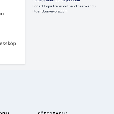
För att köpa transportband besöker du
FluentConveyors.com
in
r
ressköp
FORM
FÖREDRAGNA