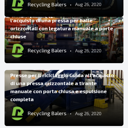
COMPATTATORE
Recycling Balers
•
Aug 26, 2020
Guida per il riciclaggio delle presse per
l'acquisto di una pressa per balle
orizzontali con legatura manuale a porte
chiuse
Recycling Balers
•
Aug 26, 2020
CONSIGLI E SUGGERIMENTI
Presse per il riciclaggio Guida all'acquisto
di una pressa orizzontale a tirante
manuale con porta chiusa e espulsione
completa
Recycling Balers
•
Aug 26, 2020
CONSIGLI E SUGGERIMENTI