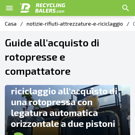
Casa
/
notizie-rifiuti-attrezzature-e-riciclaggio
/
Guide all'acquisto di
rotopresse e
CONSIGLI E SUGGERIMENTI
compattatore
Guida alle rotopresse per
riciclaggio all'acquisto di
una rotopressa con
legatura automatica
orizzontale a due pistoni
GUIDE ALL'ACQUISTO DI ROTOPRESSE E