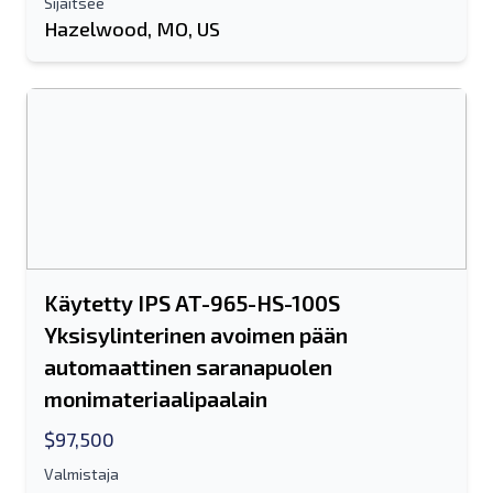
Koko nimi
Sijaitsee
Hazelwood, MO, US
Tekstiluettelo mobiililaitteelle
Sähköpostiosoite
Koko nimesi
Matkapuhelin
lisäinformaatio
Käytetty IPS AT-965-HS-100S
Yksisylinterinen avoimen pään
Lähettää
automaattinen saranapuolen
monimateriaalipaalain
$97,500
Valmistaja