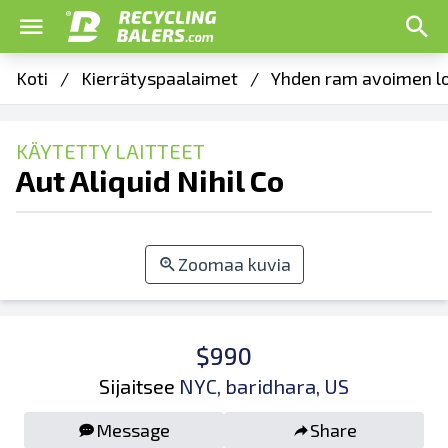
Koti
/
Kierrätyspaalaimet
/
Yhden ram avoimen l
KÄYTETTY LAITTEET
Aut Aliquid Nihil Co
Zoomaa kuvia
$990
Sijaitsee
NYC, baridhara, US
Message
Share