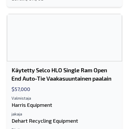
Käytetty Selco HLO Single Ram Open
Lähetä ystävälle
End Auto-Tie Vaakasuuntainen paalain
$57,000
Joko sähköpostiosoite tai
Valmistaja
matkapuhelinnumerokenttä vaaditaan
Harris Equipment
Send a Message
jakaja
Lähetä luettelo sähköpostitse
Dehart Recycling Equipment