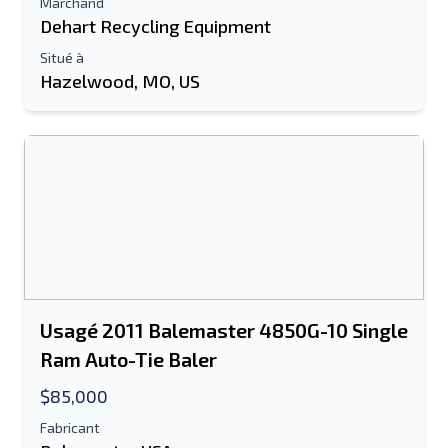
Marchand
Dehart Recycling Equipment
Information additionnelle
Situé à
Hazelwood, MO, US
Envoyer
Envoyer
Usagé 2011 Balemaster 4850G-10 Single
Ram Auto-Tie Baler
$85,000
Fabricant