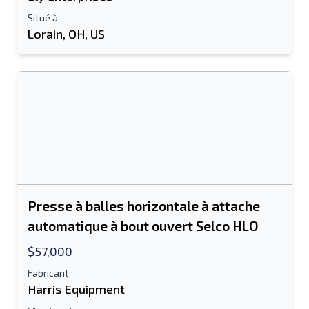
Envoyer à un ami
Situé à
Lorain, OH, US
Le champ Adresse e-mail ou Numéro de
portable est obligatoire
Send a Message
Envoyer la liste par e-mail
Nom complet
Liste de texte sur un appareil mobile
Presse à balles horizontale à attache
automatique à bout ouvert Selco HLO
Adresse e-mail
$57,000
Ton nom complet
Fabricant
Harris Equipment
Mobile