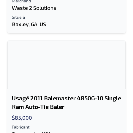
Marchand
Waste 2 Solutions
Information additionnelle
Situé à
Baxley, GA, US
Envoyer
Envoyer
Usagé 2011 Balemaster 4850G-10 Single
Ram Auto-Tie Baler
$85,000
Fabricant