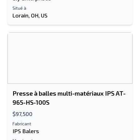
Envoyer à un ami
Situé à
Lorain, OH, US
Le champ Adresse e-mail ou Numéro de
portable est obligatoire
Send a Message
Envoyer la liste par e-mail
Nom complet
Liste de texte sur un appareil mobile
Presse à balles multi-matériaux IPS AT-
965-HS-100S
Adresse e-mail
$97,500
Ton nom complet
Fabricant
IPS Balers
Mobile