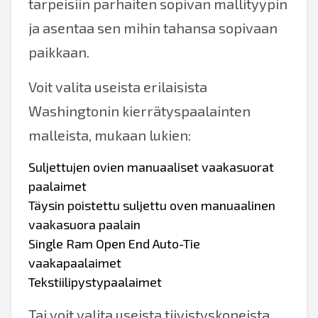
tarpeisiin parhaiten sopivan mallityypin
ja asentaa sen mihin tahansa sopivaan
paikkaan.
Voit valita useista erilaisista
Washingtonin kierrätyspaalainten
malleista, mukaan lukien:
Suljettujen ovien manuaaliset vaakasuorat
paalaimet
Täysin poistettu suljettu oven manuaalinen
vaakasuora paalain
Single Ram Open End Auto-Tie
vaakapaalaimet
Tekstiilipystypaalaimet
Tai voit valita useista tiivistyskoneista,