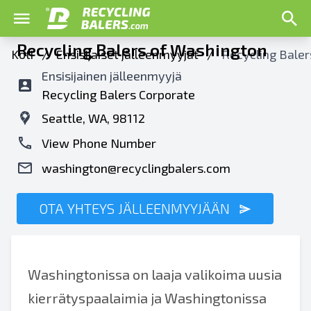
Recycling Balers of Washington
Koti
/
Ensisijaiset jälleenmyyjät
/
Recycling Baler
Ensisijainen jälleenmyyjä
Recycling Balers Corporate
Seattle, WA, 98112
View Phone Number
washington@recyclingbalers.com
OTA YHTEYS JÄLLEENMYYJÄÄN
Washingtonissa on laaja valikoima uusia
kierrätyspaalaimia ja Washingtonissa