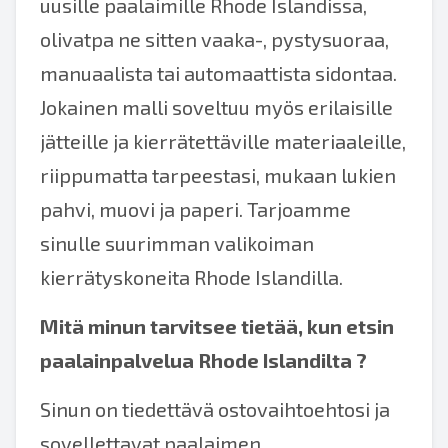
uusille paalaimille Rhode Islandissa,
olivatpa ne sitten vaaka-, pystysuoraa,
manuaalista tai automaattista sidontaa.
Jokainen malli soveltuu myös erilaisille
jätteille ja kierrätettäville materiaaleille,
riippumatta tarpeestasi, mukaan lukien
pahvi, muovi ja paperi. Tarjoamme
sinulle suurimman valikoiman
kierrätyskoneita Rhode Islandilla.
Mitä minun tarvitsee tietää, kun etsin
paalainpalvelua Rhode Islandilta
?
Sinun on tiedettävä ostovaihtoehtosi ja
sovellettavat paalaimen