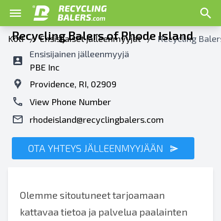
Recycling Balers of Rhode Island
Koti
/
Ensisijaiset jälleenmyyjät
/
Recycling Baler
Ensisijainen jälleenmyyjä
PBE Inc
Providence, RI, 02909
View Phone Number
rhodeisland@recyclingbalers.com
OTA YHTEYS JÄLLEENMYYJÄÄN
Olemme sitoutuneet tarjoamaan
kattavaa tietoa ja palvelua paalainten