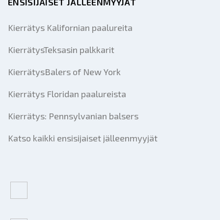
ENSISIJAISET JÄLLEENMYYJÄT
Kierrätys Kalifornian paalureita
KierrätysTeksasin palkkarit
KierrätysBalers of New York
Kierrätys Floridan paalureista
Kierrätys: Pennsylvanian balsers
Katso kaikki ensisijaiset jälleenmyyjät