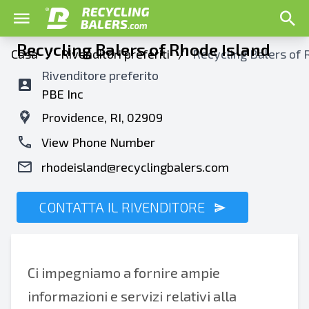
Recycling Balers of Rhode Island
Casa
/
Rivenditori preferiti
/
Recycling Balers of 
Rivenditore preferito
PBE Inc
Providence, RI, 02909
View Phone Number
rhodeisland@recyclingbalers.com
CONTATTA IL RIVENDITORE
Ci impegniamo a fornire ampie
informazioni e servizi relativi alla