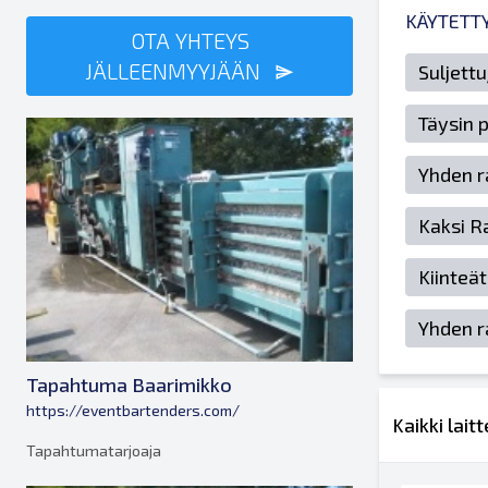
KÄYTETTY
OTA YHTEYS
JÄLLEENMYYJÄÄN
Suljett
Täysin 
Yhden r
Kaksi R
Kiinteät
Yhden r
Tapahtuma Baarimikko
https://eventbartenders.com/
Kaikki lai
Tapahtumatarjoaja