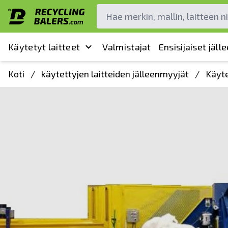
Käytetyt laitteet
Valmistajat
Ensisijaiset jäl
Koti
/
käytettyjen laitteiden jälleenmyyjät
/
Käyte