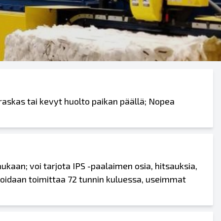
raskas tai kevyt huolto paikan päällä; Nopea
aan; voi tarjota IPS -paalaimen osia, hitsauksia,
t voidaan toimittaa 72 tunnin kuluessa, useimmat