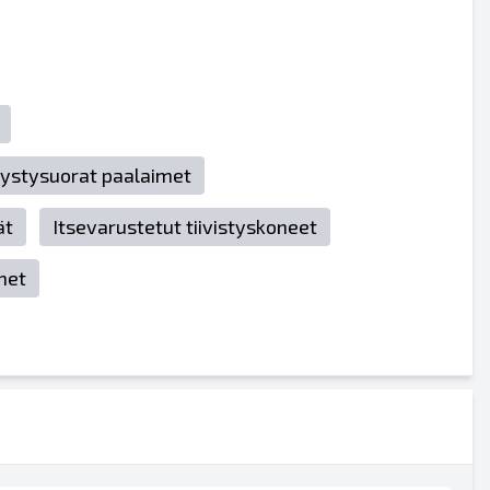
 pystysuorat paalaimet
ät
Itsevarustetut tiivistyskoneet
met