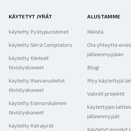
KÄYTETYT JYRÄT
ALUSTAMME
käytetty Pystypuristimet
Meistä
käytetty Siirrä Comptators
Ota yhteyttä ensis
jälleenmyyjään
käytetty Kiinteät
tiivistyskoneet
Blogi
käytetty Itsevarustetut
Myy käytettyjä lai
tiivistyskoneet
Valmiit projektit
käytetty Esimurskaimen
käytettyjen laitte
tiivistyskoneet
jälleenmyyjät
käytetty Kairajyrät
Käytetyt myydyt l