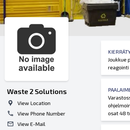
KIERRÄT
Joukkue p
reagointi
PAALAIM
Waste 2 Solutions
Varastoss
View Location
ohjelmoin
osat 48 t
View Phone Number
View E-Mail