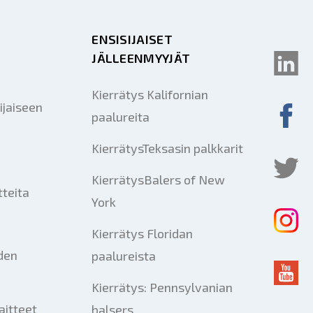
ENSISIJAISET
JÄLLEENMYYJÄT
Kierrätys Kalifornian
ijaiseen
paalureita
KierrätysTeksasin palkkarit
KierrätysBalers of New
tteita
York
Kierrätys Floridan
iden
paalureista
Kierrätys: Pennsylvanian
aitteet
balsers