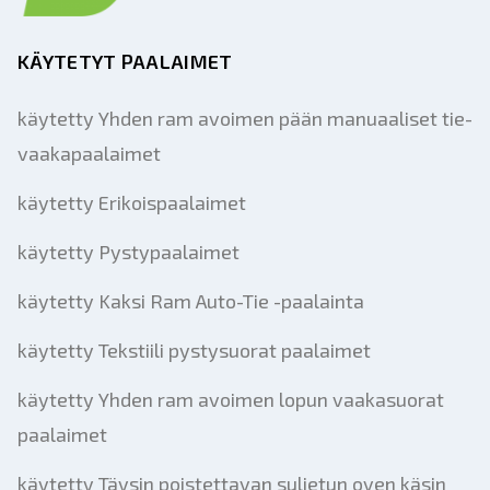
KÄYTETYT PAALAIMET
käytetty Yhden ram avoimen pään manuaaliset tie-
vaakapaalaimet
käytetty Erikoispaalaimet
käytetty Pystypaalaimet
käytetty Kaksi Ram Auto-Tie -paalainta
käytetty Tekstiili pystysuorat paalaimet
käytetty Yhden ram avoimen lopun vaakasuorat
paalaimet
käytetty Täysin poistettavan suljetun oven käsin