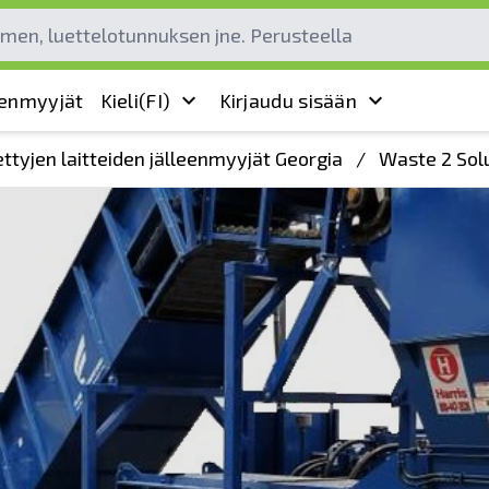
leenmyyjät
Kieli
(FI)
Kirjaudu sisään
ttyjen laitteiden jälleenmyyjät Georgia
/
Waste 2 Sol