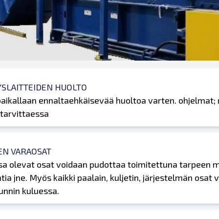
YSLAITTEIDEN HUOLTO
aikallaan ennaltaehkäisevää huoltoa varten. ohjelmat; 
 tarvittaessa
EN VARAOSAT
a olevat osat voidaan pudottaa toimitettuna tarpeen muk
tia jne. Myös kaikki paalain, kuljetin, järjestelmän osa
unnin kuluessa.