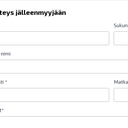
teys jälleenmyyjään
Sukun
 nimi
ti *
Matka
t*