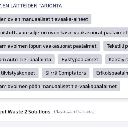
JEN LAITTEIDEN TARJONTA
ujen ovien manuaaliset tievaaka-aineet
poistettavan suljetun oven käsin vaakasuorat paalaimet
am avoimen lopun vaakasuorat paalaimet
Tekstiili
am Auto-Tie -paalainta
Pystypaalaimet
Kairajyr
 tiivistyskoneet
Siirrä Comptators
Erikoispaalai
am avoimen pään manuaaliset tie-vaakapaalaimet
tteet Waste 2 Solutions
(Näytetään 1 Laitteet)