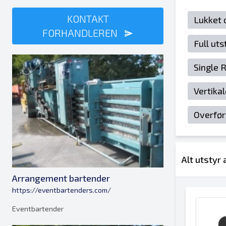
KONTAKT
Lukket 
FORHANDLEREN
Full ut
Single 
Vertika
Overfør
Alt utstyr
Arrangement bartender
https://eventbartenders.com/
Eventbartender