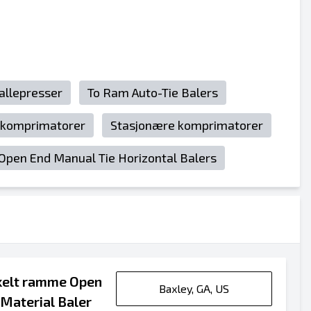
ballepresser
To Ram Auto-Tie Balers
 komprimatorer
Stasjonære komprimatorer
Open End Manual Tie Horizontal Balers
kelt ramme Open
Baxley, GA, US
 Material Baler