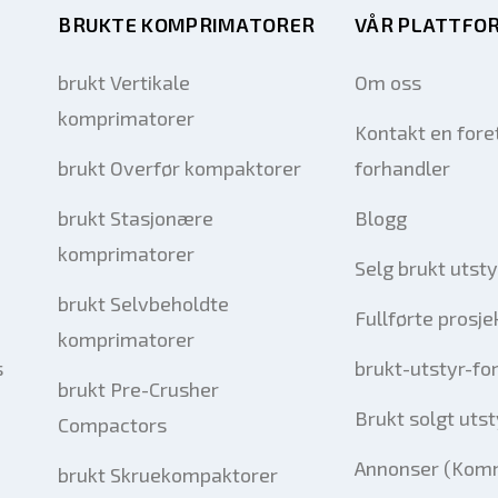
BRUKTE KOMPRIMATORER
VÅR PLATTFO
brukt Vertikale
Om oss
komprimatorer
Kontakt en fore
brukt Overfør kompaktorer
forhandler
brukt Stasjonære
Blogg
komprimatorer
Selg brukt utsty
brukt Selvbeholdte
Fullførte prosje
komprimatorer
s
brukt-utstyr-fo
brukt Pre-Crusher
Brukt solgt utst
Compactors
Annonser (Komm
brukt Skruekompaktorer