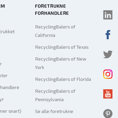
RM
FORETRUKNE
FORHANDLERE
RecyclingBalers of
trukket
California
RecyclingBalers of Texas
RecyclingBalers of New
r
York
kter
RecyclingBalers of Florida
rhandlere
RecyclingBalers of
yr
Pennsylvania
er snart)
Se alle foretrukne