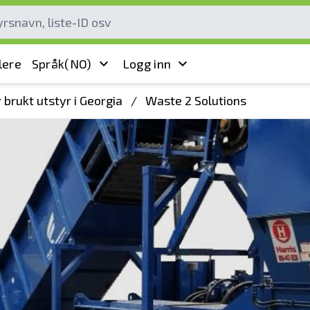
lere
Språk
(NO)
Logg inn
brukt utstyr i Georgia
/
Waste 2 Solutions