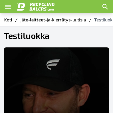
Koti
/
jäte-laitteet-ja-kierrätys-uutisia
/
Testiluo
Testiluokka