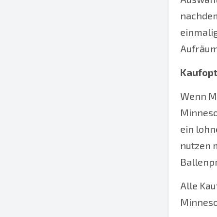
nachdem,
einmalig
Aufräumu
Kaufopt
Wenn Mie
Minneso
ein lohn
nutzen 
Ballenp
Alle Kau
Minneso