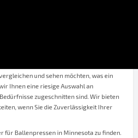
en für Ballenpressen in Minnesota. Wenn Sie
 vergleichen und sehen möchten, was ein
wir Ihnen eine riesige Auswahl an
 Bedürfnisse zugeschnitten sind. Wir bieten
ten, wenn Sie die Zuverlässigkeit Ihrer
r für Ballenpressen in Minnesota zu finden.