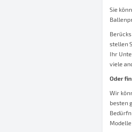
Sie kön
Ballenpr
Berücksi
stellen 
Ihr Unte
viele an
Oder fin
Wir kön
besten g
Bedürfni
Modelle 