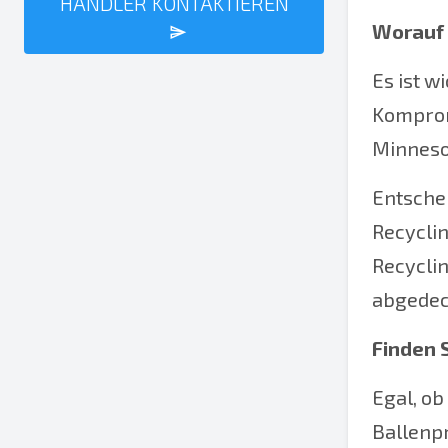
HÄNDLER KONTAKTIEREN
Worauf 
Es ist w
Komprom
Minnesot
Entschei
Recycli
Recyclin
abgedec
Finden S
Egal, o
Ballenp