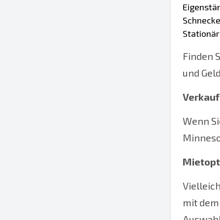
Eigenstän
Schnecke
Stationär
Finden S
und Geld
Verkauf
Wenn Si
Minnesot
Mietopt
Vielleic
mit dem 
Auswahl