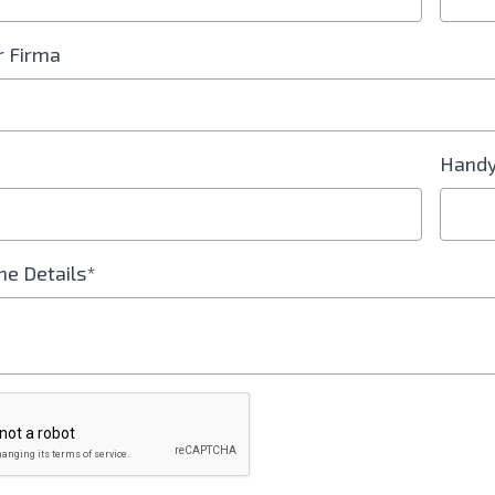
 Firma
Handy
he Details*