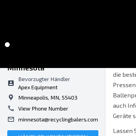
Recycling Balers of
Wir lie
Minnesota
die best
Bevorzugter Händler
Pressenh
Apex Equipment
Ballenpr
Minneapolis, MN, 55403
auch Inf
View Phone Number
Geräte s
minnesota@recyclingbalers.com
Lassen S