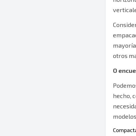
vertical
Conside
empacad
mayoría
otros ma
O encue
Podemos 
hecho, c
necesida
modelos 
Compact