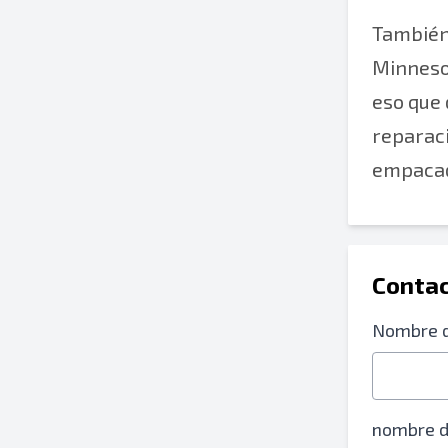
También 
Minnesot
eso que
reparac
empacad
Contac
Nombre d
nombre 