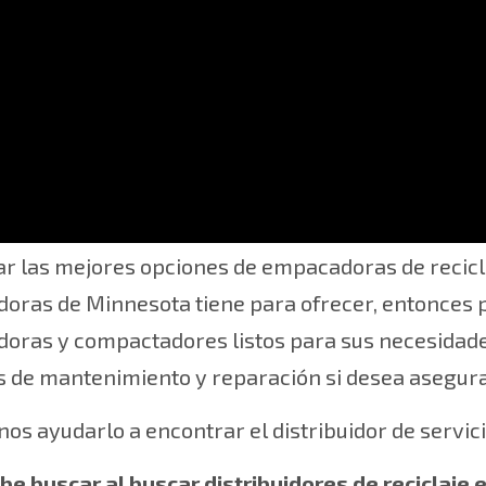
ionamos información y servicios completos para 
 las mejores opciones de empacadoras de reciclaj
oras de Minnesota tiene para ofrecer, entonces
oras y compactadores listos para sus necesidad
 de mantenimiento y reparación si desea asegurar
os ayudarlo a encontrar el distribuidor de serv
be buscar al buscar distribuidores de
reciclaje