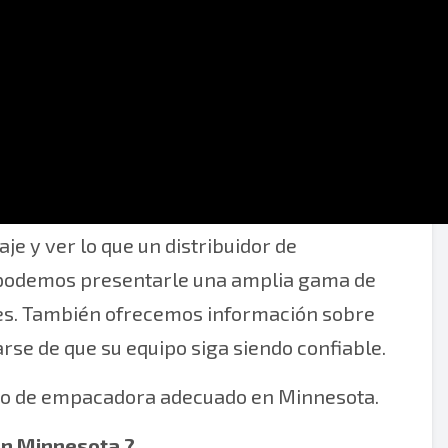
empacadoras en Minnesota. Si está buscando
e y ver lo que un distribuidor de
 podemos presentarle una amplia gama de
es. También ofrecemos información sobre
se de que su equipo siga siendo confiable.
icio de empacadora adecuado en Minnesota.
 en Minnesota
?