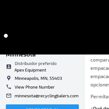
Recycling Balers of
Proporc
Minnesota
comparar
Distribuidor preferido
empacad
Apex Equipment
empacad
Minneapolis, MN, 55403
opciones
View Phone Number
minnesota@recyclingbalers.com
Permítan
¿Qué de