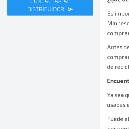
CONTACTAR AL
DISTRIBUIDOR
Es impo
Minnesot
compren
Antes de
comprar
de recic
Encuent
Ya sea 
usadas e
Puede e
horizon