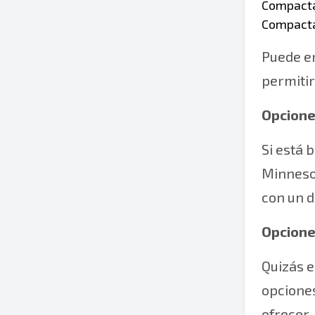
Compacta
Compacta
Puede en
permitir
Opcione
Si está
Minnesot
con un d
Opcione
Quizás e
opciones
ofrecer.