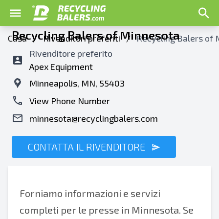
Recycling Balers of Minnesota
Casa
/
Rivenditori preferiti
/
Recycling Balers of
Rivenditore preferito
Apex Equipment
Minneapolis, MN, 55403
View Phone Number
minnesota@recyclingbalers.com
CONTATTA IL RIVENDITORE
Forniamo informazioni e servizi
completi per le presse in Minnesota. Se