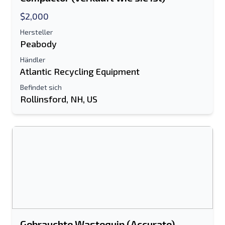
$2,000
Hersteller
Peabody
Händler
Atlantic Recycling Equipment
Befindet sich
Rollinsford, NH, US
An einen Freund senden
Es ist entweder eine E-Mail-Adresse oder
ein Feld für die Handynummer
erforderlich
Send a Message
Listing per E-Mail senden
Gebrauchte Wastequip (Accurate)