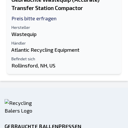
Vollständiger Name
Transfer Station Compactor
Preis bitte erfragen
Textliste auf Mobilgerät
Hersteller
E-Mail-Addresse
Wastequip
Händler
Atlantic Recycling Equipment
Ihren vollständigen Namen
Befindet sich
Handy, Mobiltelefon
Rollinsford, NH, US
zusätzliche Information
Senden
GEBRAUCHTE BALLENPRESSEN