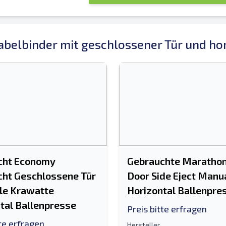
belbinder mit geschlossener Tür und hor
in Feld für die Handynummer erforderlich
cht Economy
Gebrauchte Marathon
ht Geschlossene Tür
Door Side Eject Manua
le Krawatte
Horizontal Ballenpre
tal Ballenpresse
Preis bitte erfragen
tte erfragen
Hersteller