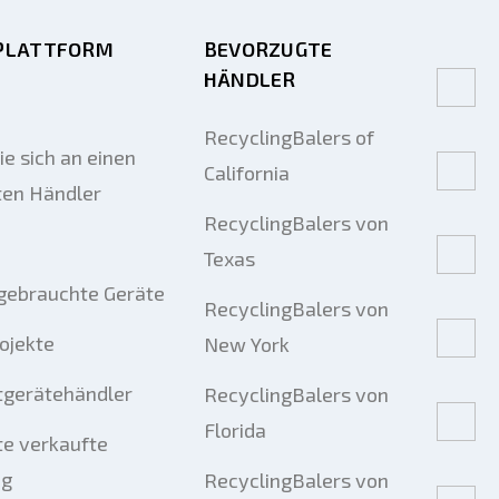
PLATTFORM
BEVORZUGTE
HÄNDLER
RecyclingBalers of
e sich an einen
California
ten Händler
RecyclingBalers von
Texas
gebrauchte Geräte
RecyclingBalers von
rojekte
New York
tgerätehändler
RecyclingBalers von
Florida
e verkaufte
ng
RecyclingBalers von