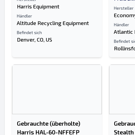
Ihren vollständigen Namen
Harris Equipment
Hersteller
Economy
Händler
Handy, Mobiltelefon
Altitude Recycling Equipment
Händler
zusätzliche Information
Atlantic
Befindet sich
Denver, CO, US
Befindet s
Rollinsf
Gebrauchte (überholte)
Gebrau
Harris HAL-60-NFFEFP
Stealth