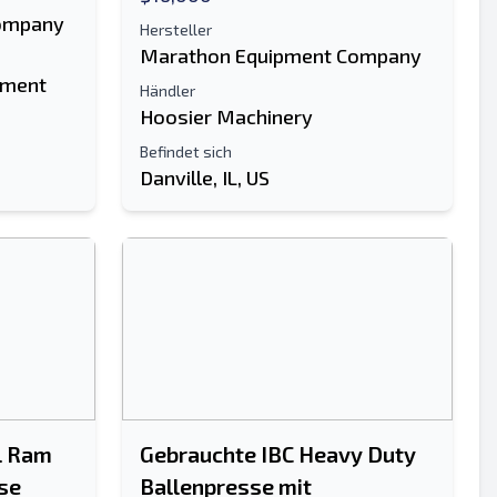
ompany
Hersteller
Marathon Equipment Company
pment
Händler
Hoosier Machinery
Befindet sich
Danville, IL, US
Senden
Senden
l Ram
Gebrauchte IBC Heavy Duty
se
Ballenpresse mit