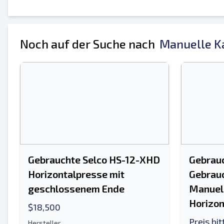
Noch auf der Suche nach
Manuelle Ka
An einen Freund senden
Es ist entweder eine E-Mail-Adresse oder e
Listing per E-Mail senden
Send a Message
Vollständiger Name
Gebrauchte Selco HS-12-XHD
Gebrau
Horizontalpresse mit
Gebrauc
Textliste auf Mobilgerät
geschlossenem Ende
Manuel
Horizon
$18,500
E-Mail-Addresse
Preis bi
Hersteller