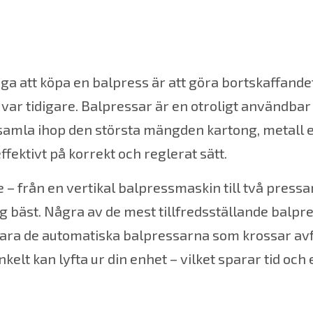
väga att köpa en balpress är att göra bortskaffande
var tidigare. Balpressar är en otroligt användbar
t samla ihop den största mängden kartong, metall e
fektivt på korrekt och reglerat sätt.
e – från en
vertikal balpressmaskin
till
två pressa
 bäst. Några av de mest tillfredsställande balpr
vara de
automatiska balpressarna
som krossar avf
nkelt kan lyfta ur din enhet – vilket sparar tid och