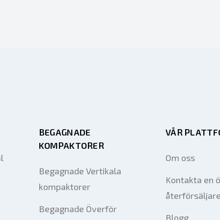
BEGAGNADE
VÅR PLATT
KOMPAKTORER
l
Om oss
Begagnade Vertikala
Kontakta en 
kompaktorer
återförsäljar
Begagnade Överför
Blogg