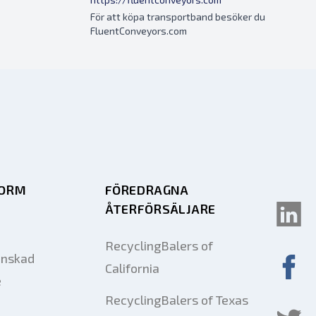
För att köpa transportband besöker du
FluentConveyors.com
FORM
FÖREDRAGNA
ÅTERFÖRSÄLJARE
RecyclingBalers of
önskad
California
e
RecyclingBalers of Texas