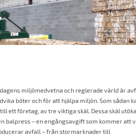
 dagens miljömedvetna och reglerade värld är avf
undvika böter och för att hjälpa miljön. Som sådan k
till ett företag, av tre viktiga skäl. Dessa skäl utö
 en balpress
– en engångsavgift som kommer att vi
producerar avfall – från stormarknader till