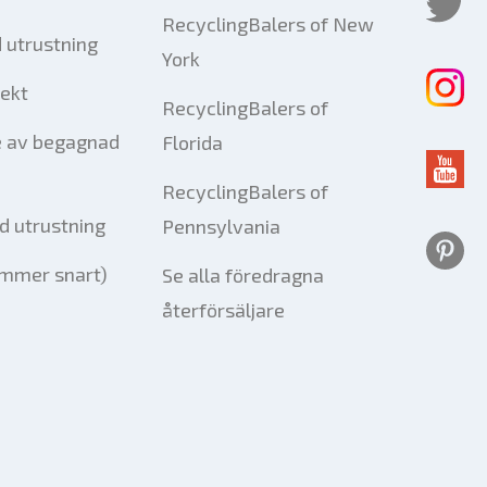
RecyclingBalers of New
 utrustning
York
jekt
RecyclingBalers of
e av begagnad
Florida
RecyclingBalers of
d utrustning
Pennsylvania
mmer snart)
Se alla föredragna
återförsäljare