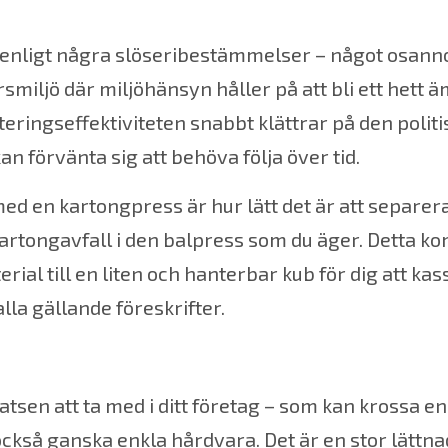
 enligt några slöseribestämmelser – något osannol
rsmiljö där miljöhänsyn håller på att bli ett hett ä
eringseffektiviteten snabbt klättrar på den politi
 förvänta sig att behöva följa över tid.
 med en
kartongpress
är hur lätt det är att separera
kartongavfall i den
balpress
som du äger. Detta k
rial till en liten och hanterbar kub för dig att ka
alla gällande föreskrifter.
tsen att ta med i ditt företag – som kan krossa 
kså ganska enkla hårdvara. Det är en stor lättna