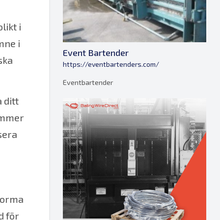
ikt i
mne i
Event Bartender
ska
https://eventbartenders.com/
Eventbartender
 ditt
ommer
ssera
enorma
d för