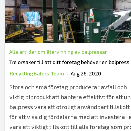
Alla artiklar om återvinning av balpressar
Tre orsaker till att ditt företag behöver en balpress
RecyclingBalers Team
-
Aug 26, 2020
Stora och små företag producerar avfall och i
viktig biprodukt att hantera effektivt för att 
balpress vara ett otroligt användbart tillskott 
för att visa dig fördelarna med att
investera i
vara ett viktigt tillskott till alla företag som 