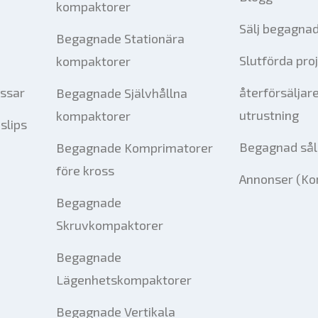
kompaktorer
Sälj begagnad
Begagnade Stationära
Slutförda pro
kompaktorer
essar
återförsäljar
Begagnade Självhållna
utrustning
kompaktorer
slips
Begagnad sål
Begagnade Komprimatorer
före kross
Annonser (Ko
Begagnade
Skruvkompaktorer
Begagnade
Lägenhetskompaktorer
Begagnade Vertikala