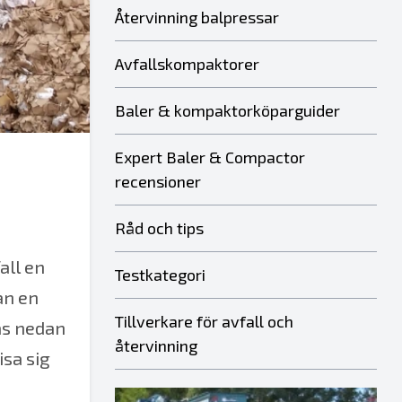
Återvinning balpressar
Avfallskompaktorer
Baler & kompaktorköparguider
Expert Baler & Compactor
recensioner
Råd och tips
all en
Testkategori
an en
Tillverkare för avfall och
kas nedan
återvinning
sa sig