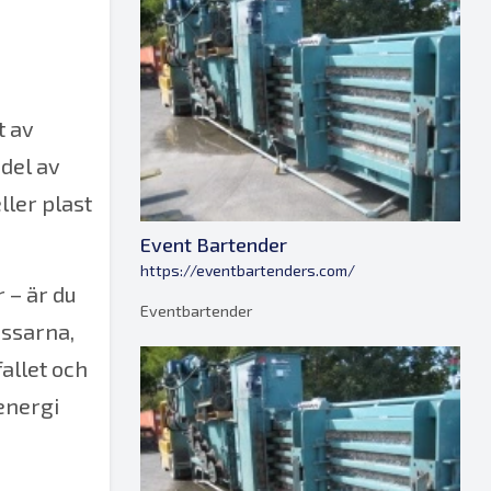
t av
 del av
ller plast
Event Bartender
https://eventbartenders.com/
r
– är du
Eventbartender
essarna,
allet och
 energi