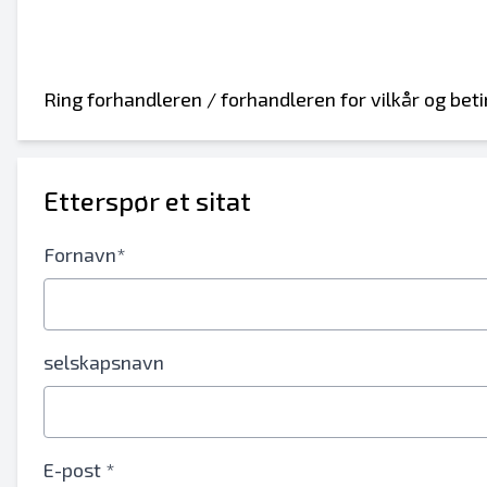
Ring forhandleren / forhandleren for vilkår og beti
Send til en venn
Etterspør et sitat
Det kreves enten e-postadresse eller mobi
Fornavn*
Send oppføring til e-post
Send a Message
Fullt navn
selskapsnavn
Tekstoppføring til mobilenhet
Epostadresse
E-post *