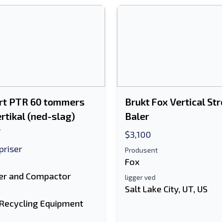
rt PTR 60 tommers
Brukt Fox Vertical St
rtikal (ned-slag)
Baler
r
$3,100
priser
Produsent
Fox
er and Compactor
ligger ved
Salt Lake City, UT, US
 Recycling Equipment