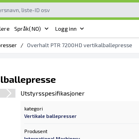
lere
Språk
(NO)
Logg inn
presser
/
Overhalt PTR 7200HD vertikalballepresse
lballepresse
Utstyrsspesifikasjoner
kategori
Vertikale ballepresser
Produsent
International Machinery