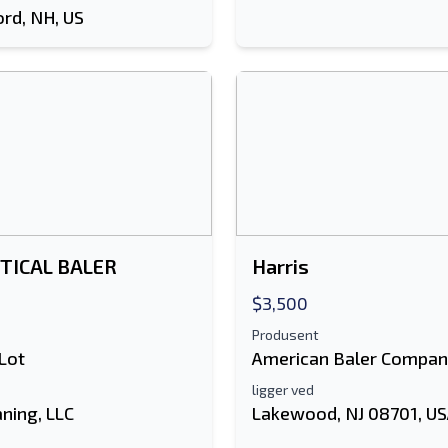
ord, NH, US
RTICAL BALER
Harris
$3,500
Produsent
Lot
American Baler Compa
ligger ved
ning, LLC
Lakewood, NJ 08701, U