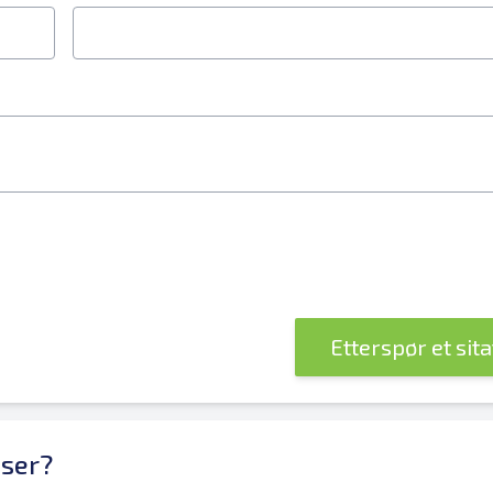
Etterspør et sit
sser?