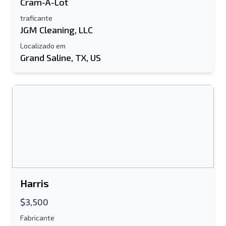
Cram-A-Lot
Seu nome completo
traficante
JGM Cleaning, LLC
Móvel
Localizado em
Grand Saline, TX, US
informação adicional
Enviar
Enviar
Harris
$3,500
Fabricante