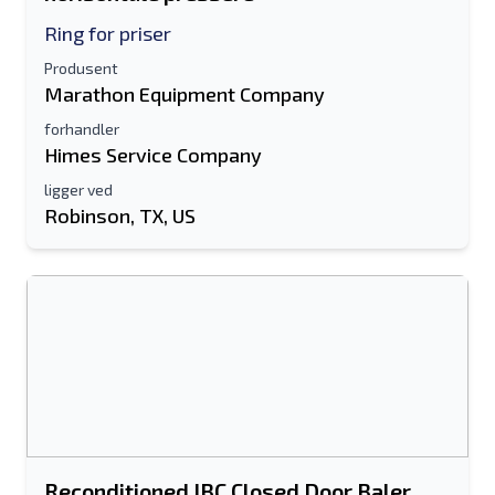
Ring for priser
Produsent
Marathon Equipment Company
forhandler
Himes Service Company
ligger ved
Send til en venn
Robinson, TX, US
Det kreves enten e-postadresse eller
mobilnummerfelt
Send a Message
Send oppføring til e-post
Fullt navn
Tekstoppføring til mobilenhet
Reconditioned IBC Closed Door Baler