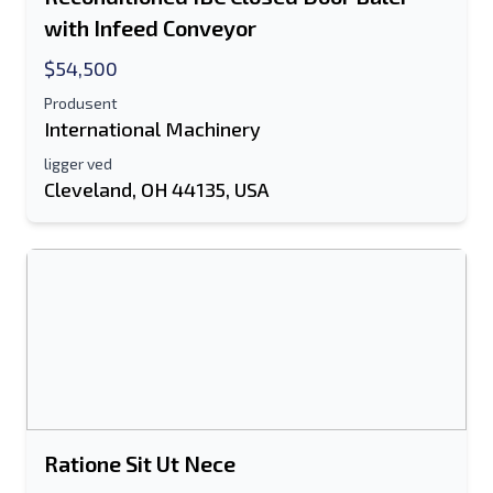
with Infeed Conveyor
Epostadresse
$54,500
Ditt fulle navn
Produsent
International Machinery
Mobil
ligger ved
Cleveland, OH 44135, USA
Tilleggsinformasjon
Sende
Sende
Ratione Sit Ut Nece