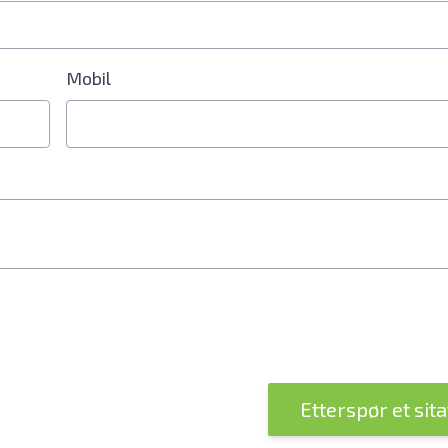
Mobil
lnummerfelt
Etterspør et sit