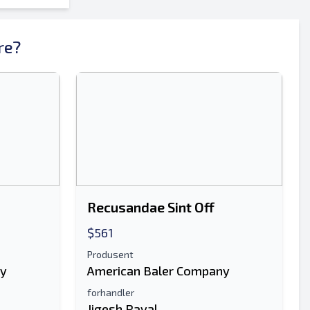
re?
Sende
Recusandae Sint Off
Sende
$561
Produsent
ny
American Baler Company
forhandler
Jigesh Raval