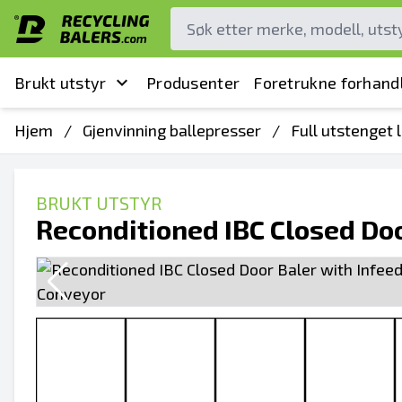
Brukt utstyr
Produsenter
Foretrukne forhand
Hjem
/
Gjenvinning ballepresser
/
Full utstenget 
BRUKT UTSTYR
Reconditioned IBC Closed Doo