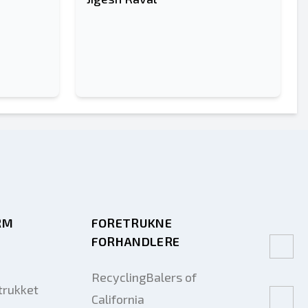
RM
FORETRUKNE
FORHANDLERE
RecyclingBalers of
trukket
California