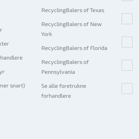
RecyclingBalers of Texas
RecyclingBalers of New
r
York
kter
RecyclingBalers of Florida
rhandlere
RecyclingBalers of
yr
Pennsylvania
er snart)
Se alle foretrukne
forhandlere