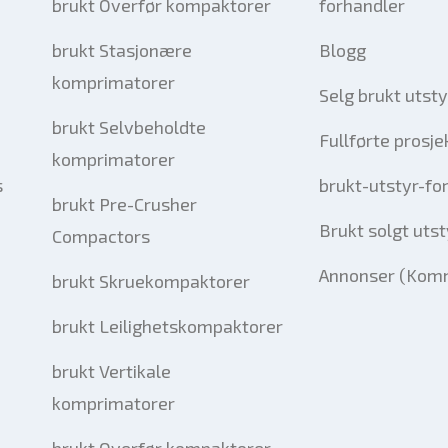
brukt Overfør kompaktorer
forhandler
brukt Stasjonære
Blogg
komprimatorer
Selg brukt utsty
brukt Selvbeholdte
Fullførte prosje
komprimatorer
s
brukt-utstyr-fo
brukt Pre-Crusher
Brukt solgt utst
Compactors
Annonser (Komm
brukt Skruekompaktorer
brukt Leilighetskompaktorer
brukt Vertikale
komprimatorer