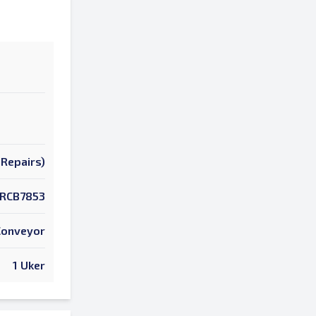
Repairs)
RCB7853
 Conveyor
1 Uker