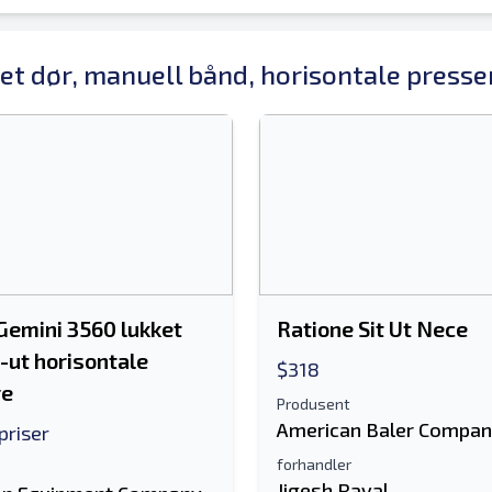
ket dør, manuell bånd, horisontale presse
Gemini 3560 lukket
Ratione Sit Ut Nece
l-ut horisontale
$318
re
Produsent
American Baler Compa
priser
forhandler
Jigesh Raval