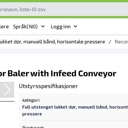
lere
Språk
(NO)
Logg inn
lukket dør, manuell bånd, horisontale pressere
/
Recon
r Baler with Infeed Conveyor
Utstyrsspesifikasjoner
kategori
Full utstenget lukket dør, manuell bånd, horison
pressere
Produsent