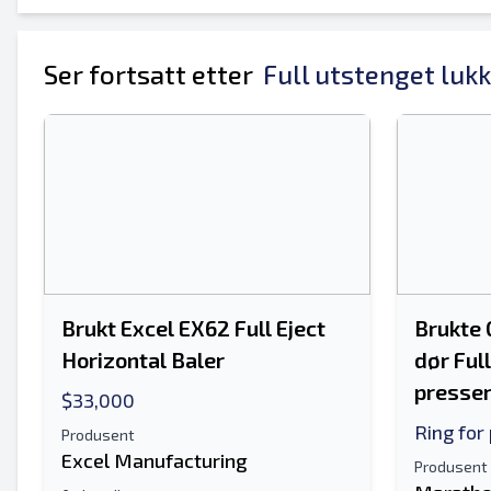
Ditt fulle navn
Ser fortsatt etter
Full utstenget luk
Mobil
Tilleggsinformasjon
Brukt Excel EX62 Full Eject
Brukte 
Horizontal Baler
dør Ful
presse
$33,000
Ring for 
Produsent
Excel Manufacturing
Produsent