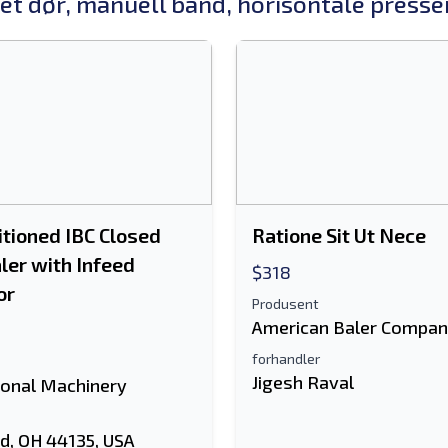
ket dør, manuell bånd, horisontale presse
tioned IBC Closed
Ratione Sit Ut Nece
ler with Infeed
$318
or
Produsent
American Baler Compa
forhandler
Jigesh Raval
ional Machinery
d, OH 44135, USA