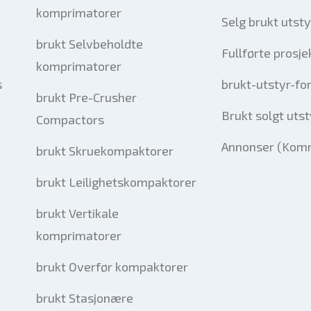
komprimatorer
Selg brukt utsty
brukt Selvbeholdte
Fullførte prosje
komprimatorer
s
brukt-utstyr-fo
brukt Pre-Crusher
Brukt solgt utst
Compactors
Annonser (Komm
brukt Skruekompaktorer
brukt Leilighetskompaktorer
brukt Vertikale
komprimatorer
brukt Overfør kompaktorer
brukt Stasjonære