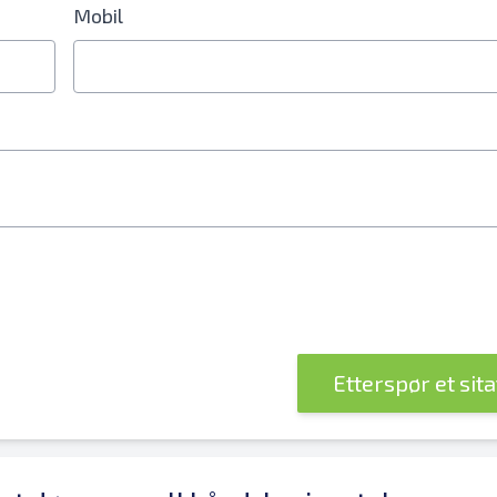
Mobil
lnummerfelt
Etterspør et sit