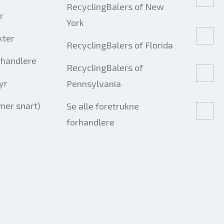
RecyclingBalers of New
r
York
kter
RecyclingBalers of Florida
rhandlere
RecyclingBalers of
yr
Pennsylvania
er snart)
Se alle foretrukne
forhandlere