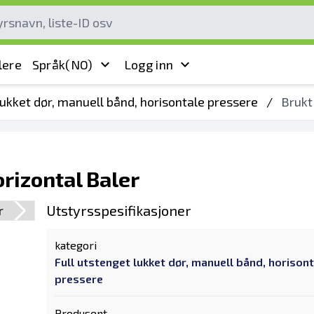
lere
Språk
(NO)
Logg inn
lukket dør, manuell bånd, horisontale pressere
/
Brukt
orizontal Baler
Utstyrsspesifikasjoner
kategori
Full utstenget lukket dør, manuell bånd, horison
pressere
Produsent