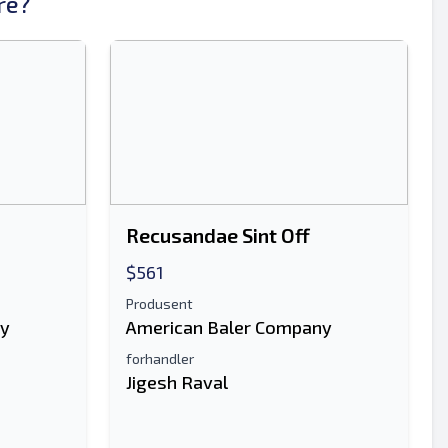
re?
Sende
Recusandae Sint Off
$561
Produsent
Sende
ny
American Baler Company
forhandler
Jigesh Raval