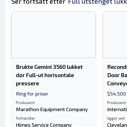
Ser fortsatt etter
Full utstenget luk
Ditt fulle navn
Mobil
Tilleggsinformasjon
Brukte Gemini 3560 lukket
Recondi
dør Full-ut horisontale
Door Ba
pressere
Convey
Ring for priser
$54,500
Produsent
Produsent
Marathon Equipment Company
Internat
forhandler
ligger ved
Himes Service Company
Clevelan