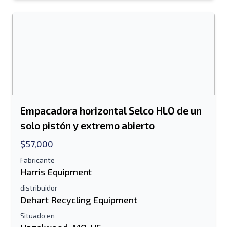
Se requiere el campo de dirección de
correo electrónico o número de teléfono
móvil
Send a Message
Enviar listado a correo electrónico
Nombre completo
Empacadora horizontal Selco HLO de un
solo pistón y extremo abierto
Listado de mensajes de texto al dispositivo
móvil
$57,000
Dirección de correo electrónico
Fabricante
Harris Equipment
distribuidor
Tu nombre completo
Dehart Recycling Equipment
Móvil
Situado en