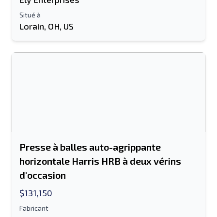
Situé à
Envoyer à un ami
Lorain, OH, US
Le champ Adresse e-mail ou Numéro de
portable est obligatoire
Send a Message
Envoyer la liste par e-mail
Nom complet
Liste de texte sur un appareil mobile
Presse à balles auto-agrippante
horizontale Harris HRB à deux vérins
Adresse e-mail
d'occasion
Ton nom complet
$131,150
Fabricant
Mobile