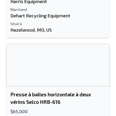
Harris Equipment
Marchand
Information additionnelle
Dehart Recycling Equipment
Situé à
Envoyer
Hazelwood, MO, US
Envoyer
Presse à balles horizontale à deux
vérins Selco HRB-616
$65,000