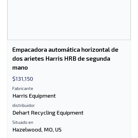
Se requiere el campo de dirección de
correo electrónico o número de teléfono
móvil
Send a Message
Enviar listado a correo electrónico
Empacadora automática horizontal de
Nombre completo
dos arietes Harris HRB de segunda
mano
Listado de mensajes de texto al dispositivo
$131,150
móvil
Dirección de correo electrónico
Fabricante
Harris Equipment
distribuidor
Tu nombre completo
Dehart Recycling Equipment
Móvil
Situado en
Hazelwood, MO, US