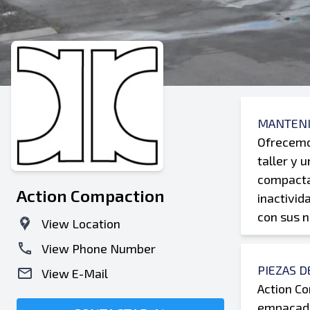
MANTENI
Ofrecemos
taller y 
compactad
Action Compaction
inactivid
con sus 
View Location
View Phone Number
PIEZAS 
View E-Mail
Action C
empacado