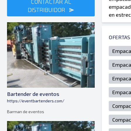
CONTACTAR AL
empacado
DISTRIBUIDOR
en estrec
OFERTAS
Empacad
Empacad
Empacad
Empacad
Bartender de eventos
https://eventbartenders.com/
Compac
Barman de eventos
Compac