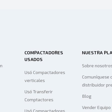
COMPACTADORES
NUESTRA PL
USADOS
on
Sobre nosotro
Usó Compactadores
Comuníquese c
verticales
distribuidor pr
Usó Transferir
Blog
Comptactores
Vender Equipo
Usó Compactadores