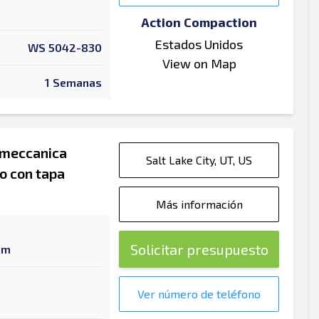
Action Compaction
Estados Unidos
WS 5042-830
View on Map
1 Semanas
smeccanica
Salt Lake City, UT, US
o con tapa
Más información
Solicitar presupuesto
am
Ver número de teléfono