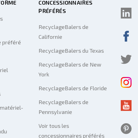
FORME
CONCESSIONNAIRES
PRÉFÉRÉS
us
RecyclageBalers de
Californie
 préféré
RecyclageBalers du Texas
RecyclageBalers de New
riel
York
RecyclageBalers de Floride
s
RecyclageBalers de
matériel-
Pennsylvanie
Voir tous les
ndu
concessionnaires préférés