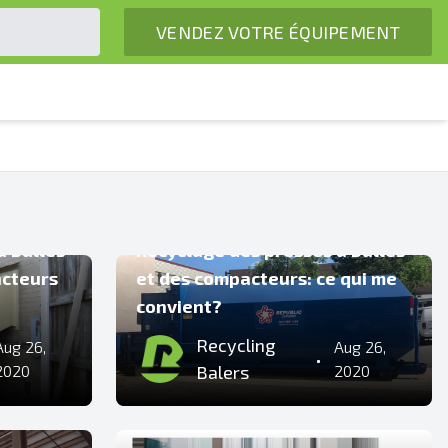
VENDEZ VOTRE ÉQUIPEMENT
COMPACTEURS DE DÉCHETS
à balles
Recyclage des presses à balles
acteurs
et des compacteurs: ce qui me
convient?
Recycling
Aug 26,
Aug 26,
•
2020
Balers
2020