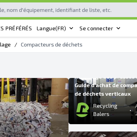
S PRÉFÉRÉS
Langue
(FR)
Se connecter
lage
/
Compacteurs de déchets
COMPACTEURS DE DÉCHETS
Recyclage des presses 
Guide d'achat de comp
de déchets verticaux
Recycling
•
Balers