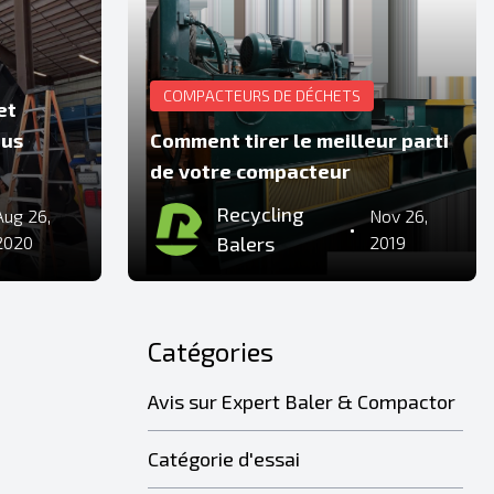
COMPACTEURS DE DÉCHETS
et
ous
Comment tirer le meilleur parti
de votre compacteur
Recycling
Aug 26,
Nov 26,
•
2020
Balers
2019
Catégories
Avis sur Expert Baler & Compactor
Catégorie d'essai