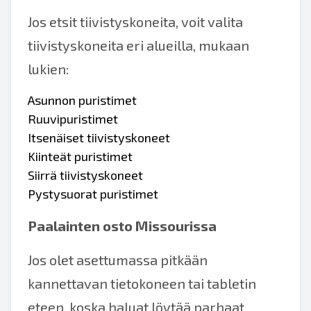
Jos etsit tiivistyskoneita, voit valita
tiivistyskoneita eri alueilla, mukaan
lukien:
Asunnon puristimet
Ruuvipuristimet
Itsenäiset tiivistyskoneet
Kiinteät puristimet
Siirrä tiivistyskoneet
Pystysuorat puristimet
Paalainten osto Missourissa
Jos olet asettumassa pitkään
kannettavan tietokoneen tai tabletin
eteen, koska haluat löytää parhaat