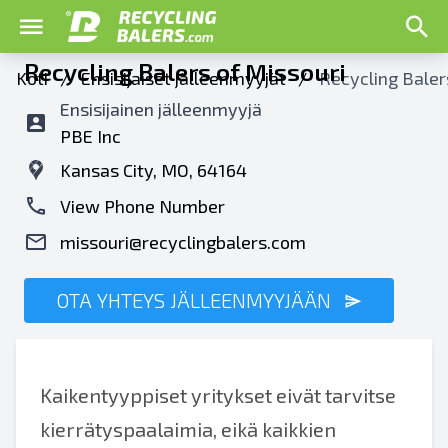
Recycling Balers of Missouri
Koti
/
Ensisijaiset jälleenmyyjät
/
Recycling Baler
Ensisijainen jälleenmyyjä
PBE Inc
Kansas City, MO, 64164
View Phone Number
missouri@recyclingbalers.com
OTA YHTEYS JÄLLEENMYYJÄÄN
Kaikentyyppiset yritykset eivät tarvitse
kierrätyspaalaimia, eikä kaikkien