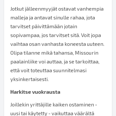
Jotkut jälleenmyyjät ostavat vanhempia
malleja ja antavat sinulle rahaa, jota
tarvitset päivittämään jotain
sopivampaa, jos tarvitset sitä. Voit jopa
vaihtaa osan vanhasta koneesta uuteen.
Olipa tilanne mikä tahansa, Missourin
paalainliike voi auttaa, ja se tarkoittaa,
että voit toteuttaa suunnitelmasi
yksinkertaisesti.
Harkitse vuokrausta
Joillekin yrittäjille kaiken ostaminen -
uusi tai käytetty - vaikuttaa väärältä