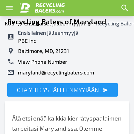
Recycling Balers of Maryland
Koti
/
Ensisijaiset jälleenmyyjät
/
Recycling Baler
Ensisijainen jälleenmyyjä
PBE Inc
Baltimore, MD, 21231
View Phone Number
maryland@recyclingbalers.com
OTA YHTEYS JÄLLEENMYYJÄÄN
Älä etsi enää kaikkia kierrätyspaalaimen
tarpeitasi Marylandissa. Olemme