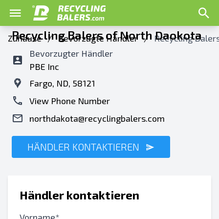
Recycling Balers of North Daokota
Zuhause
/
Bevorzugte Händler
/
Recycling Baler
Bevorzugter Händler
PBE Inc
Fargo, ND, 58121
View Phone Number
northdakota@recyclingbalers.com
HÄNDLER KONTAKTIEREN
Händler kontaktieren
Vorname*