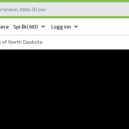
lere
Språk
(NO)
Logg inn
s of North Daokota