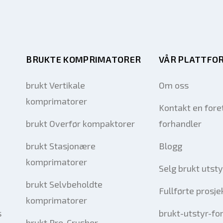
BRUKTE KOMPRIMATORER
VÅR PLATTFO
brukt Vertikale
Om oss
komprimatorer
Kontakt en fore
brukt Overfør kompaktorer
forhandler
brukt Stasjonære
Blogg
komprimatorer
Selg brukt utsty
brukt Selvbeholdte
Fullførte prosje
komprimatorer
s
brukt-utstyr-fo
brukt Pre-Crusher