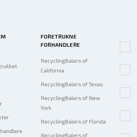
RM
FORETRUKNE
FORHANDLERE
RecyclingBalers of
trukket
California
RecyclingBalers of Texas
RecyclingBalers of New
r
York
kter
RecyclingBalers of Florida
rhandlere
RecyclingBalers of