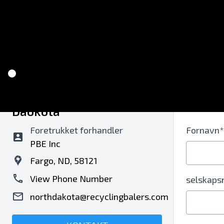
Recycling Balers of North
Kontak
Daokota
Foretrukket forhandler
Fornavn*
PBE Inc
Fargo, ND, 58121
View Phone Number
selskaps
northdakota@recyclingbalers.com