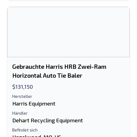
Es ist entweder eine E-Mail-Adresse oder
ein Feld für die Handynummer
erforderlich
Send a Message
Listing per E-Mail senden
Vollständiger Name
Gebrauchte Harris HRB Zwei-Ram
Horizontal Auto Tie Baler
Textliste auf Mobilgerät
$131,150
E-Mail-Addresse
Hersteller
Harris Equipment
Ihren vollständigen Namen
Händler
Handy, Mobiltelefon
Dehart Recycling Equipment
Befindet sich