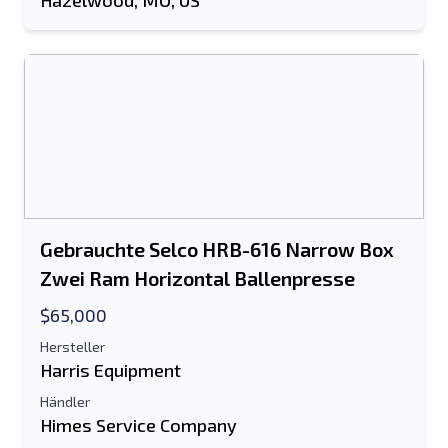
Hazelwood, MO, US
zusätzliche Information
Senden
Senden
Gebrauchte Selco HRB-616 Narrow Box
Zwei Ram Horizontal Ballenpresse
$65,000
Hersteller
Harris Equipment
Händler
Himes Service Company