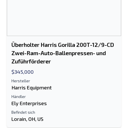
Überholter Harris Gorilla 200T-12/9-CD
Zwei-Ram-Auto-Ballenpressen- und
Zuführförderer
$345,000
Hersteller
Harris Equipment
Händler
Ely Enterprises
Befindet sich
Lorain, OH, US
An einen Freund senden