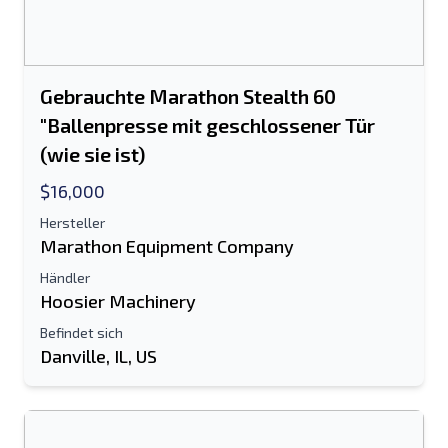
Gebrauchte Marathon Stealth 60
"Ballenpresse mit geschlossener Tür
(wie sie ist)
$16,000
Hersteller
Marathon Equipment Company
Händler
Hoosier Machinery
An einen Freund senden
Befindet sich
Danville, IL, US
Es ist entweder eine E-Mail-Adresse oder
ein Feld für die Handynummer
erforderlich