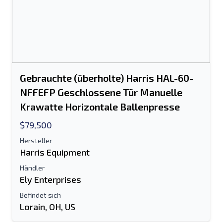
Send a Message
Listing per E-Mail senden
Vollständiger Name
Textliste auf Mobilgerät
Gebrauchte (überholte) Harris HAL-60-
NFFEFP Geschlossene Tür Manuelle
E-Mail-Addresse
Krawatte Horizontale Ballenpresse
Ihren vollständigen Namen
$79,500
Hersteller
Handy, Mobiltelefon
Harris Equipment
Händler
zusätzliche Information
Ely Enterprises
Befindet sich
Senden
Lorain, OH, US