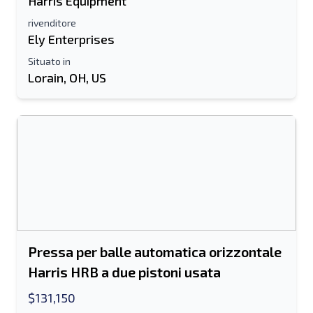
Harris Equipment
rivenditore
Ely Enterprises
Invia ad un amico
Situato in
Lorain, OH, US
Il campo Indirizzo e-mail o Numero di
cellulare è obbligatorio
Send a Message
Invia la scheda all'e-mail
Nome e cognome
Elenco di testo su dispositivo mobile
Pressa per balle automatica orizzontale
Harris HRB a due pistoni usata
Indirizzo e-mail
$131,150
Il tuo nome completo