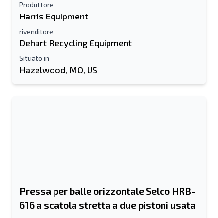
Produttore
Harris Equipment
Mobile
rivenditore
Dehart Recycling Equipment
Informazioni aggiuntive
Situato in
Hazelwood, MO, US
Spedire
Spedire
Pressa per balle orizzontale Selco HRB-
616 a scatola stretta a due pistoni usata