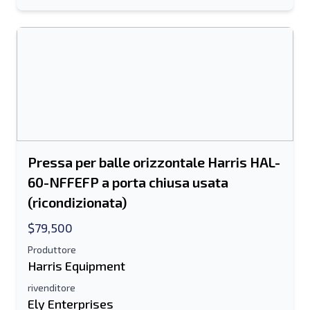
Pressa per balle orizzontale Harris HAL-
60-NFFEFP a porta chiusa usata
(ricondizionata)
$79,500
Invia ad un amico
Produttore
Harris Equipment
Il campo Indirizzo e-mail o Numero di
rivenditore
cellulare è obbligatorio
Ely Enterprises