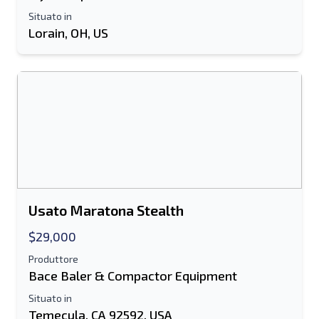
Send a Message
Situato in
Invia la scheda all'e-mail
Lorain, OH, US
Nome e cognome
Elenco di testo su dispositivo mobile
Indirizzo e-mail
Il tuo nome completo
Mobile
Usato Maratona Stealth
$29,000
Informazioni aggiuntive
Produttore
Bace Baler & Compactor Equipment
Spedire
Situato in
Temecula, CA 92592, USA