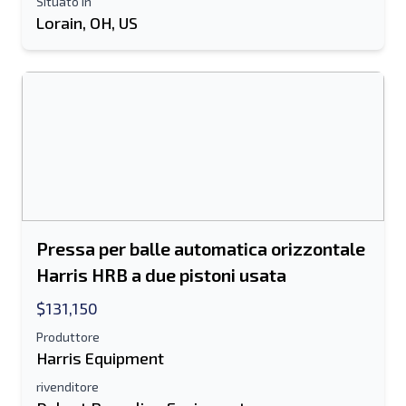
Situato in
Lorain, OH, US
Invia ad un amico
Il campo Indirizzo e-mail o Numero di
cellulare è obbligatorio
Send a Message
Invia la scheda all'e-mail
Nome e cognome
Pressa per balle automatica orizzontale
Elenco di testo su dispositivo mobile
Harris HRB a due pistoni usata
$131,150
Indirizzo e-mail
Produttore
Il tuo nome completo
Harris Equipment
rivenditore
Mobile