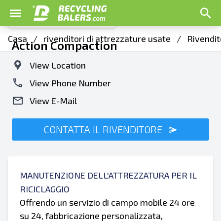
Casa
/
rivenditori di attrezzature usate
/
Rivendit
Action Compaction
View Location
View Phone Number
View E-Mail
CONTATTA IL RIVENDITORE
MANUTENZIONE DELL'ATTREZZATURA PER IL
RICICLAGGIO
Offrendo un servizio di campo mobile 24 ore
su 24, fabbricazione personalizzata,