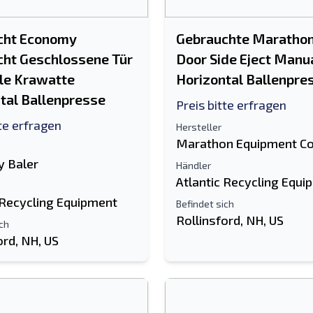
cht Economy
Gebrauchte Marathon
ht Geschlossene Tür
Door Side Eject Manua
le Krawatte
Horizontal Ballenpre
tal Ballenpresse
Preis bitte erfragen
tte erfragen
Hersteller
Marathon Equipment C
 Baler
Händler
Atlantic Recycling Equi
 Recycling Equipment
Befindet sich
Rollinsford, NH, US
ich
ord, NH, US