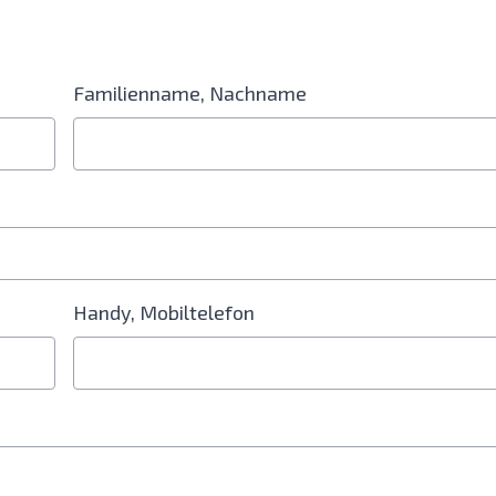
Familienname, Nachname
in Feld für die Handynummer erforderlich
Handy, Mobiltelefon