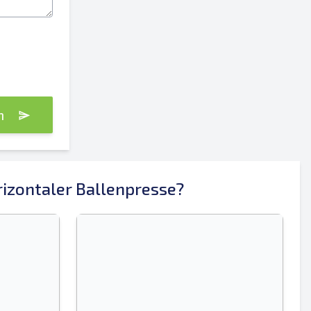
an
Senden
izontaler Ballenpresse?
Senden